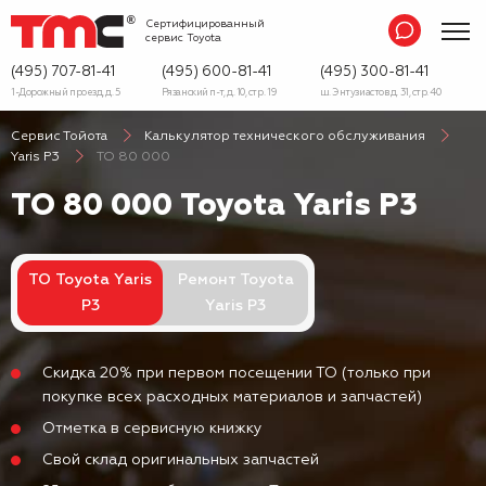
Сертифицированный
сервис
Toyota
(495) 707-81-41
(495) 600-81-41
(495) 300-81-41
1-Дорожный проезд, д. 5
Рязанский п-т, д. 10, стр. 19
ш. Энтузиастов д. 31, стр. 40
Сервис Тойота
Калькулятор технического обслуживания
Yaris P3
ТО 80 000
ТО 80 000 Toyota Yaris P3
ТО Toyota Yaris
Ремонт Toyota
P3
Yaris P3
Скидка 20% при первом посещении ТО (только при
покупке всех расходных материалов и запчастей)
Отметка в сервисную книжку
Свой склад оригинальных запчастей