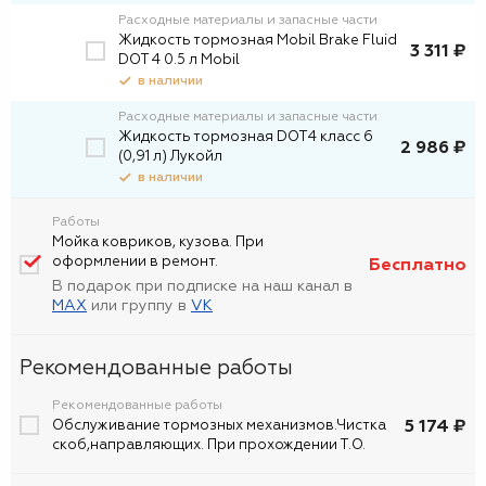
Расходные материалы и запасные части
Жидкость тормозная Mobil Brake Fluid
3 311 ₽
DOT 4 0.5 л Mobil
в наличии
Расходные материалы и запасные части
Жидкость тормозная DOT4 класс 6
2 986 ₽
(0,91 л) Лукойл
в наличии
Работы
Мойка ковриков, кузова. При
оформлении в ремонт.
Бесплатно
В подарок при подписке на наш канал в
MAX
или группу в
VK
Рекомендованные работы
Рекомендованные работы
5 174 ₽
Обслуживание тормозных механизмов.Чистка
скоб,направляющих. При прохождении Т.О.