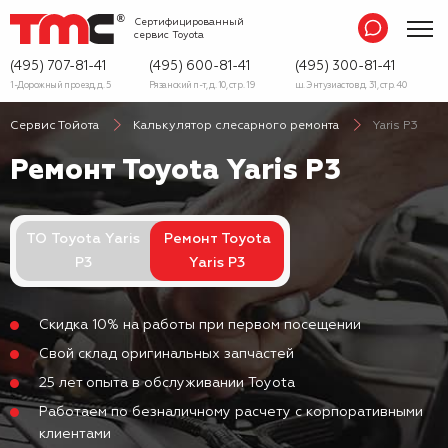
Сертифицированный
сервис
Toyota
(495) 707-81-41
(495) 600-81-41
(495) 300-81-41
1-Дорожный проезд, д. 5
Рязанский п-т, д. 10, стр. 19
ш. Энтузиастов д. 31, стр. 40
Сервис Тойота
Калькулятор слесарного ремонта
Yaris P3
Ремонт Toyota Yaris P3
ТО Toyota Yaris
Ремонт Toyota
P3
Yaris P3
Скидка 10% на работы при первом посещении
Свой склад оригинальных запчастей
25 лет опыта в обслуживании Toyota
Работаем по безналичному расчету с корпоративными
клиентами