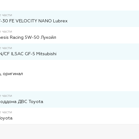
 части
-30 FE VELOCITY NANO Lubrex
 части
esis Racing 5W-50 Лукойл
 части
/CF ILSAC GF-5 Mitsubishi
и
, оригинал
 части
поддона ДВС Toyota
 части
Toyota