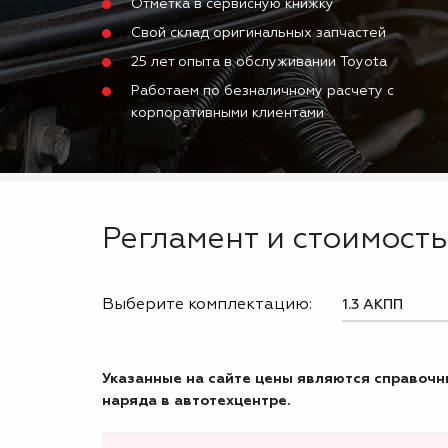
Отметка в сервисную книжку
Свой склад оригинальных запчастей
25 лет опыта в обслуживании Toyota
Работаем по безналичному расчету с
корпоративными клиентами
Регламент и стоимость 
Выберите комплектацию:
Указанные на сайте цены являются справочны
наряда в автотехцентре.