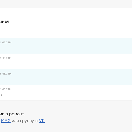
и
гинал
 части
 части
 части
 части
n
ии в ремонт.
в
MAX
или группу в
VK