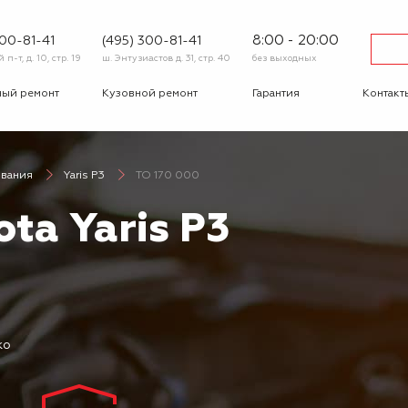
8:00 - 20:00
600-81-41
(495) 300-81-41
п-т, д. 10, стр. 19
ш. Энтузиастов д. 31, стр. 40
без выходных
ный ремонт
Кузовной ремонт
Гарантия
Контакт
тика
Сход-развал
Автострахование
Шиномо
ивания
Yaris P3
ТО 170 000
-ответ
Корпоративным
Бонусная
клиентам
программа
ta Yaris P3
Вакансии
Отзывы
ко