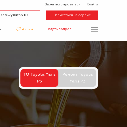
Зарегистрироваться
Войти
Калькулятор ТО
Записаться на сервис
ы
Задать вопрос
Акции
нтаж
Аквапринт
Эвакуатор
ТО Toyota Yaris
Ремонт Toyota
P3
Yaris P3