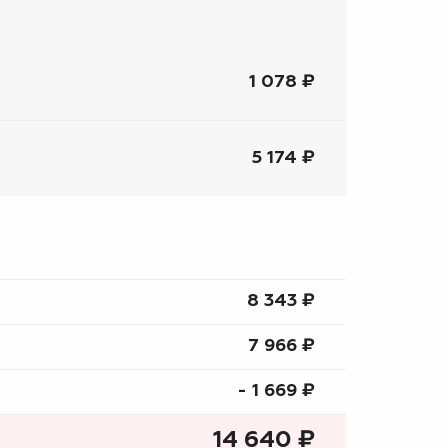
1 078 ₽
5 174 ₽
8 343 ₷
7 966 ₷
- 1 669 ₷
14 640
₷