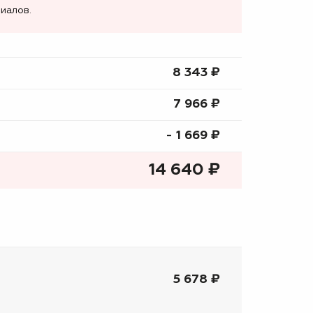
иалов.
8 343 ₷
7 966 ₷
- 1 669 ₷
14 640
₷
5 678 ₽