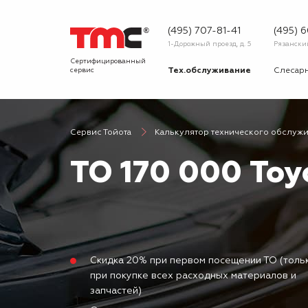
(495) 707-81-41
(495) 
1-Дорожный проезд, д. 5
Рязанский 
Сертифицированный
сервис
Тех.обслуживание
Слесар
Запчасти
Диагнос
Сервис Тойота
Калькулятор технического обслуж
О сервисе
Вопрос
ТО 170 000 Toyo
Новости
Галерея
Скидка 20% при первом посещении ТО (толь
при покупке всех расходных материалов и
запчастей)