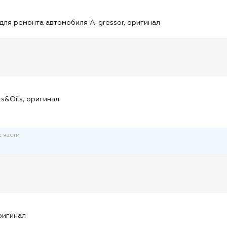
и
для ремонта автомобиля A-gressor, оригинал
и
ts&Oils, оригинал
 части
и
ригинал