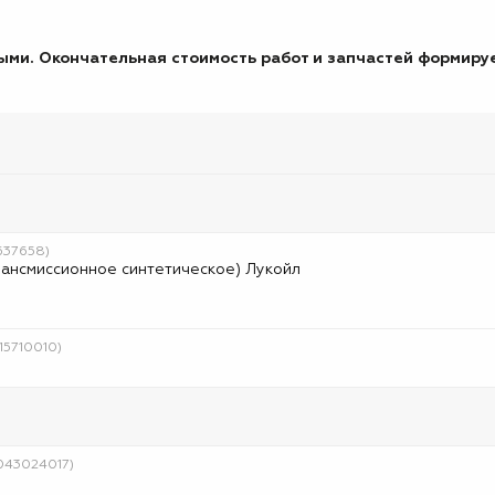
ми. Окончательная стоимость работ и запчастей формируе
637658)
рансмиссионное синтетическое) Лукойл
15710010)
9043024017)