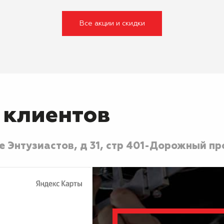
Все акции и скидки
 клиентов
 Энтузиастов, д 31, стр 40
1-Дорожный про