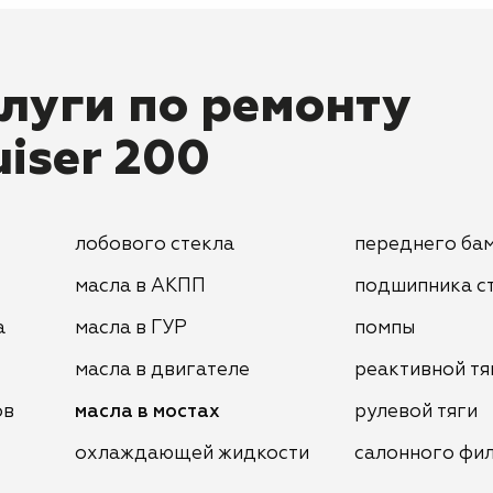
луги по ремонту
uiser 200
лобового стекла
переднего ба
масла в АКПП
подшипника с
а
масла в ГУР
помпы
масла в двигателе
реактивной тя
ов
масла в мостах
рулевой тяги
охлаждающей жидкости
салонного фи