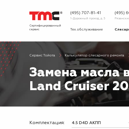
(495) 707-81-41
(495) 
1-Дорожный проезд, д. 5
Рязанский 
Сертифицированный
сервис
Тех.обслуживание
Слесар
Запчасти
Диагнос
Сервис Тойота
Калькулятор слесарного ремонта
О сервисе
Вопрос
Замена масла в
Новости
Галерея
Land Cruiser 2
Комплектация: