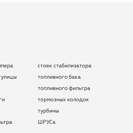
мпера
стоек стабилизатора
тупицы
топливного бака
топливного фильтра
ги
тормозных колодок
турбины
льтра
ШРУСа