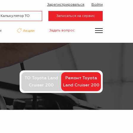
Зарегистрироваться
Войти
Калькулятор ТО
Записаться на сервис
ы
Задать вопрос
Акции
нтаж
Аквапринт
Эвакуатор
ТО Toyota Land
Ремонт Toyota
Cruiser 200
Land Cruiser 200