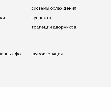
системы охлаждения
нки
суппорта
трапеции дворников
ливных форсунок
шумоизоляция