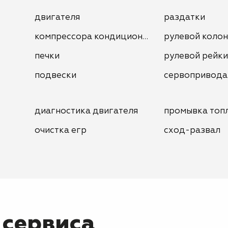
двигателя
раздатки
компрессора кондиционера
рулевой коло
печки
рулевой рейки
подвески
сервопривода
диагностика двигателя
промывка топ
очистка егр
сход-развал
 сервиса