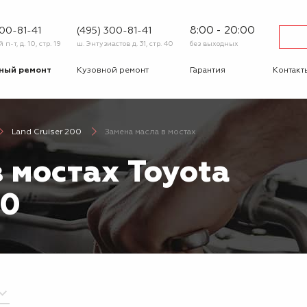
8:00 - 20:00
600-81-41
(495) 300-81-41
п-т, д. 10, стр. 19
ш. Энтузиастов д. 31, стр. 40
без выходных
ный ремонт
Кузовной ремонт
Гарантия
Контакт
тика
Сход-развал
Автострахование
Шиномо
Land Cruiser 200
Замена масла в мостах
-ответ
Корпоративным
Бонусная
клиентам
программа
 мостах Toyota
Вакансии
Отзывы
00