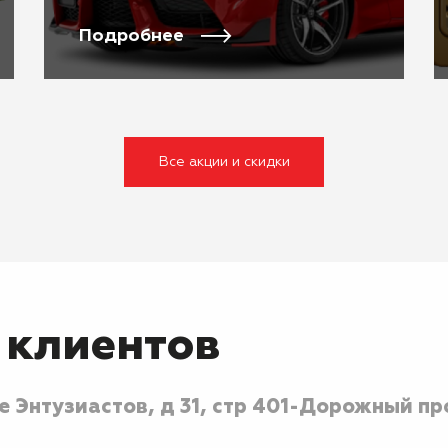
Подробнее
Все акции и скидки
 клиентов
 Энтузиастов, д 31, стр 40
1-Дорожный про