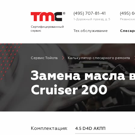
(495) 707-81-41
(495) 
1-Дорожный проезд, д. 5
Рязанский 
Сертифицированный
сервис
Тех.обслуживание
Слесар
Запчасти
Диагнос
Сервис Тойота
Калькулятор слесарного ремонта
О сервисе
Вопрос
Замена масла в
Новости
Галерея
Cruiser 200
Комплектация: