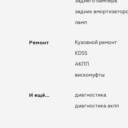
заднего бампера
задних амортизатор
ламп
Ремонт
Кузовной ремонт
KDSS
АКПП
вискомуфты
И ещё...
диагностика
диагностика акпп