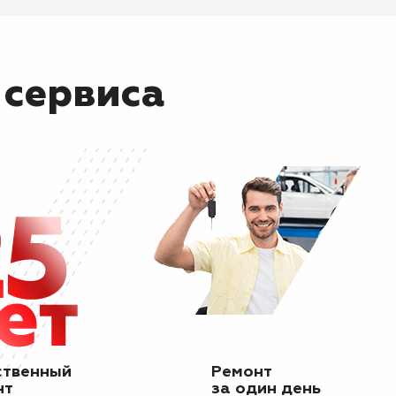
 сервиса
ственный
Ремонт
нт
за один день