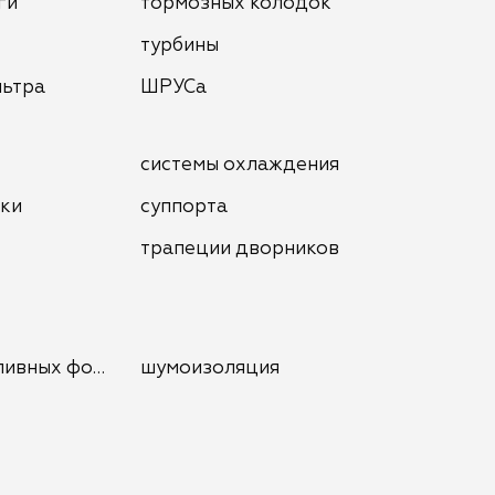
ги
тормозных колодок
турбины
льтра
ШРУСа
системы охлаждения
нки
суппорта
трапеции дворников
ливных форсунок
шумоизоляция