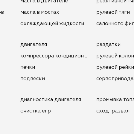
масла в двигателе
реактивной тя
ов
масла в мостах
рулевой тяги
охлаждающей жидкости
салонного фи
двигателя
раздатки
компрессора кондиционера
рулевой коло
печки
рулевой рейки
подвески
сервопривода
диагностика двигателя
промывка топ
очистка егр
сход-развал