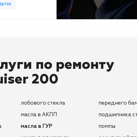
луги по ремонту
uiser 200
лобового стекла
переднего ба
масла в АКПП
подшипника с
а
масла в ГУР
помпы