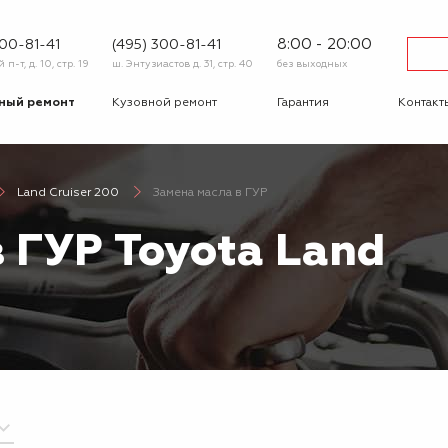
8:00 - 20:00
600-81-41
(495) 300-81-41
п-т, д. 10, стр. 19
ш. Энтузиастов д. 31, стр. 40
без выходных
ный ремонт
Кузовной ремонт
Гарантия
Контакт
тика
Сход-развал
Автострахование
Шиномо
Land Cruiser 200
Замена масла в ГУР
-ответ
Корпоративным
Бонусная
клиентам
программа
 ГУР Toyota Land
Вакансии
Отзывы