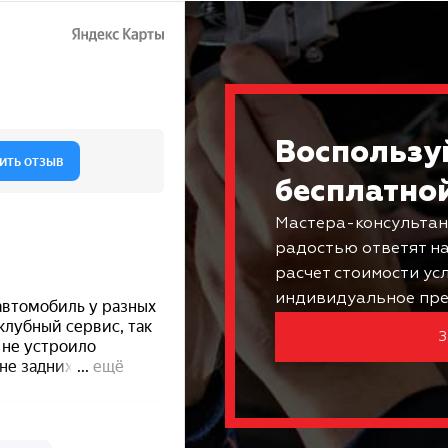
Воспользу
бесплатно
Мастера-консультан
радостью ответят н
расчет стоимости ус
индивидуальное пре
З