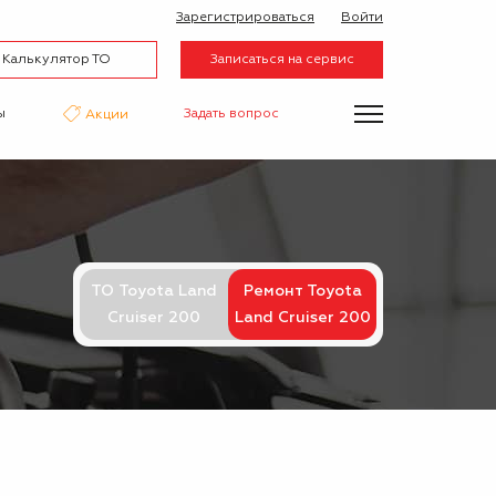
Зарегистрироваться
Войти
Калькулятор ТО
Записаться на сервис
ы
Задать вопрос
Акции
нтаж
Аквапринт
Эвакуатор
ТО Toyota Land
Ремонт Toyota
Cruiser 200
Land Cruiser 200