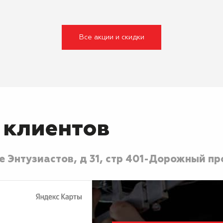
Все акции и скидки
 клиентов
 Энтузиастов, д 31, стр 40
1-Дорожный про