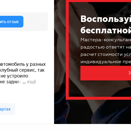
Воспользу
бесплатно
Мастера-консультан
радостью ответят н
расчет стоимости ус
индивидуальное пре
З