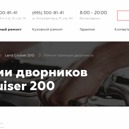
8:00 - 20:00
600-81-41
(495) 300-81-41
п-т, д. 10, стр. 19
ш. Энтузиастов д. 31, стр. 40
без выходных
ный ремонт
Кузовной ремонт
Гарантия
Контакт
тика
Сход-развал
Автострахование
Шиномо
Land Cruiser 200
Ремонт трапеции дворников
-ответ
Корпоративным
Бонусная
клиентам
программа
ии дворников
Вакансии
Отзывы
uiser 200