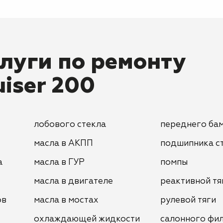
луги по ремонту
uiser 200
лобового стекла
переднего ба
масла в АКПП
подшипника с
а
масла в ГУР
помпы
масла в двигателе
реактивной тя
ов
масла в мостах
рулевой тяги
охлаждающей жидкости
салонного фи