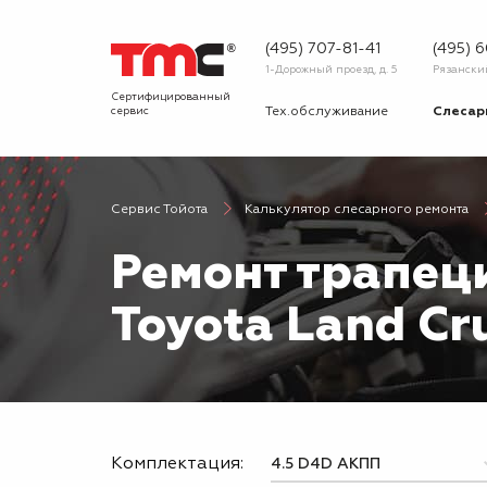
(495) 707-81-41
(495) 
1-Дорожный проезд, д. 5
Рязанский 
Сертифицированный
сервис
Тех.обслуживание
Слесар
Запчасти
Диагнос
Сервис Тойота
Калькулятор слесарного ремонта
О сервисе
Вопрос
Ремонт трапец
Новости
Галерея
Toyota Land Cr
Комплектация: