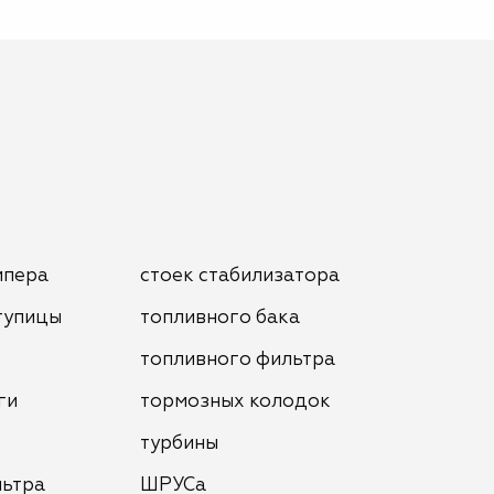
мпера
стоек стабилизатора
тупицы
топливного бака
топливного фильтра
ги
тормозных колодок
турбины
льтра
ШРУСа