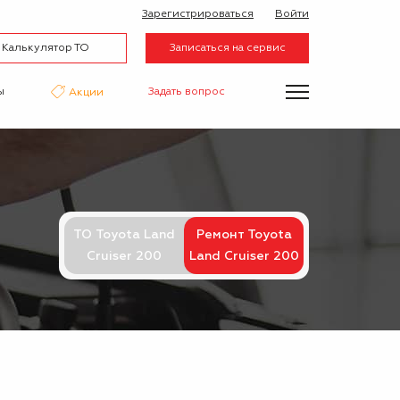
Зарегистрироваться
Войти
Калькулятор ТО
Записаться на сервис
ы
Задать вопрос
Акции
нтаж
Аквапринт
Эвакуатор
ТО Toyota Land
Ремонт Toyota
Cruiser 200
Land Cruiser 200