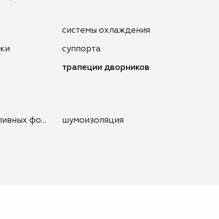
системы охлаждения
нки
суппорта
трапеции дворников
ливных форсунок
шумоизоляция