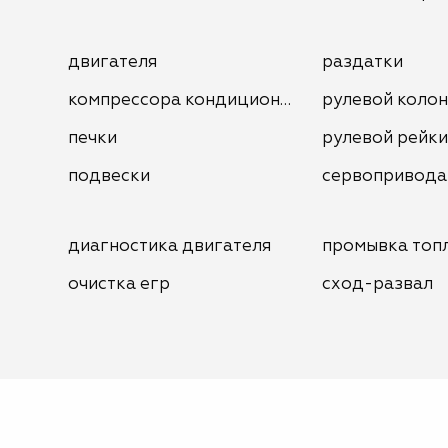
двигателя
раздатки
компрессора кондиционера
рулевой коло
печки
рулевой рейки
подвески
сервопривода
диагностика двигателя
промывка топ
очистка егр
сход-развал