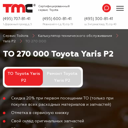
Сертифицированный
сервис
Toyota
(495) 707-81-41
(495) 600-81-41
(495) 300-81-41
1-Дорожный проезд, д. 5
Рязанский п-т, д. 10, стр. 19
ш. Энтузиастов д. 31, стр. 40
Сервис Тойота
Калькулятор технического обслуживания
Yaris P2
ТО 270 000
ТО 270 000 Toyota Yaris P2
ТО Toyota Yaris
Ремонт Toyota
P2
Yaris P2
Скидка 20% при первом посещении ТО (только при
покупке всех расходных материалов и запчастей)
Отметка в сервисную книжку
Свой склад оригинальных запчастей