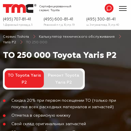
Сертифицированный
сервис
Toyota
(495) 707-81-41
(495) 600-81-41
(495) 300-81-41
1-Дорожный проезд, д. 5
Рязанский п-т, д. 10, стр. 19
ш. Энтузиастов д. 31, стр. 40
Сервис Тойота
Калькулятор технического обслуживания
Yaris P2
ТО 250 000
ТО 250 000 Toyota Yaris P2
ТО Toyota Yaris
Ремонт Toyota
P2
Yaris P2
Скидка 20% при первом посещении ТО (только при
покупке всех расходных материалов и запчастей)
Отметка в сервисную книжку
Свой склад оригинальных запчастей