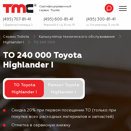
Сертифицированный
сервис
Toyota
(495) 707-81-41
(495) 600-81-41
(495) 300-81-41
1-Дорожный проезд, д. 5
Рязанский п-т, д. 10, стр. 19
ш. Энтузиастов д. 31, стр. 40
Сервис Тойота
Калькулятор технического обслуживания
Highlander I
ТО 240 000
ТО 240 000 Toyota
Highlander I
ТО Toyota
Ремонт Toyota
Highlander I
Highlander I
Скидка 20% при первом посещении ТО (только при
покупке всех расходных материалов и запчастей)
Отметка в сервисную книжку