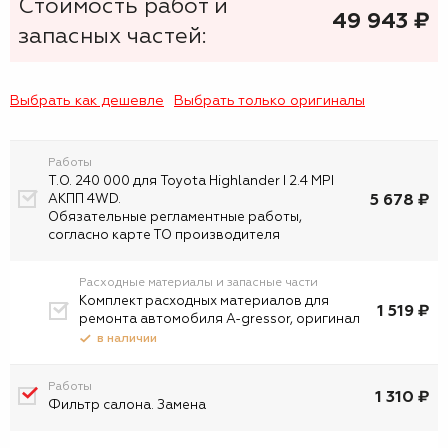
Стоимость работ и
49 943
₷
запасных частей:
Выбрать как дешевле
Выбрать только оригиналы
Работы
Т.О. 240 000 для Toyota Highlander I 2.4 MPI
5 678 ₽
АКПП 4WD.
Обязательные регламентные работы,
согласно карте ТО производителя
Расходные материалы и запасные части
Комплект расходных материалов для
1 519 ₽
ремонта автомобиля A-gressor, оригинал
в наличии
Работы
1 310 ₽
Фильтр салона. Замена