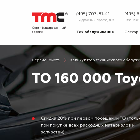
(495) 707-81-41
(495) 
1-Дорожный проезд, д. 5
Рязанский 
Сертифицированный
сервис
Тех.обслуживание
Слесар
Запчасти
Диагнос
Сервис Тойота
Калькулятор технического обслуж
О сервисе
Вопрос
ТО 160 000 Toy
Новости
Галерея
Скидка 20% при первом посещении ТО (толь
при покупке всех расходных материалов и
запчастей)