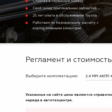
Отметка в сервисную книжку
Свой склад оригинальных запчастей
25 лет опыта в обслуживании Toyota
Работаем по безналичному расчету с
корпоративными клиентами
Регламент и стоимость 
Выберите комплектацию:
Указанные на сайте цены являются справочны
наряда в автотехцентре.