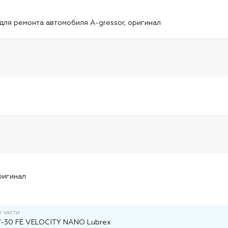
и
для ремонта автомобиля A-gressor, оригинал
и
и
ригинал
 части
-30 FE VELOCITY NANO Lubrex