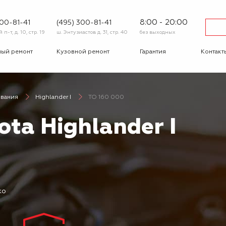
8:00 - 20:00
600-81-41
(495) 300-81-41
п-т, д. 10, стр. 19
ш. Энтузиастов д. 31, стр. 40
без выходных
ный ремонт
Кузовной ремонт
Гарантия
Контакт
тика
Сход-развал
Автострахование
Шиномо
ивания
Highlander I
ТО 160 000
-ответ
Корпоративным
Бонусная
клиентам
программа
ota Highlander I
Вакансии
Отзывы
ко