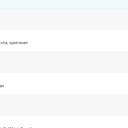
и
ota, оригинал
и
ал
и