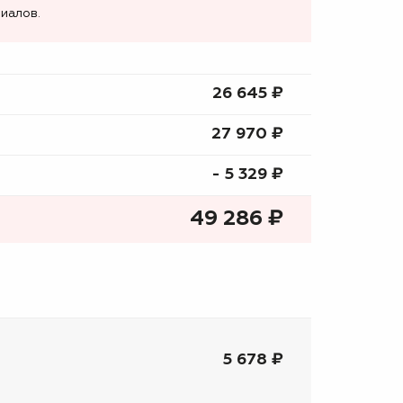
иалов.
26 645 ₷
27 970 ₷
- 5 329 ₷
49 286
₷
5 678 ₽