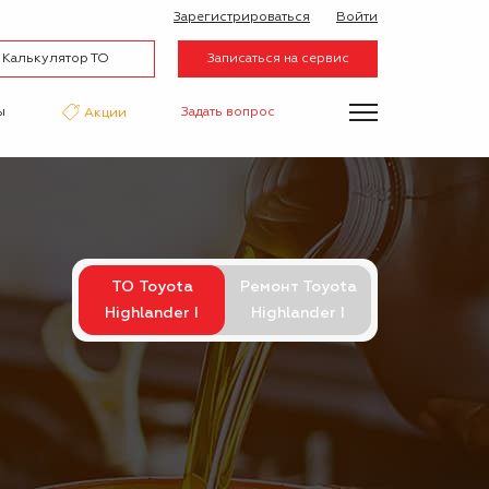
Зарегистрироваться
Войти
Калькулятор ТО
Записаться на сервис
ы
Задать вопрос
Акции
нтаж
Аквапринт
Эвакуатор
ТО Toyota
Ремонт Toyota
Highlander I
Highlander I