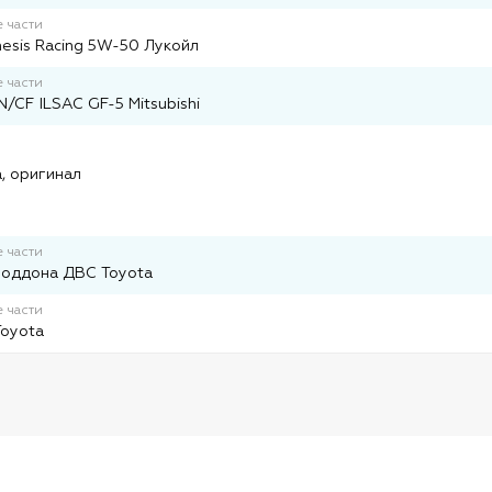
 части
esis Racing 5W-50 Лукойл
 части
/CF ILSAC GF-5 Mitsubishi
и
, оригинал
 части
поддона ДВС Toyota
 части
Toyota
и