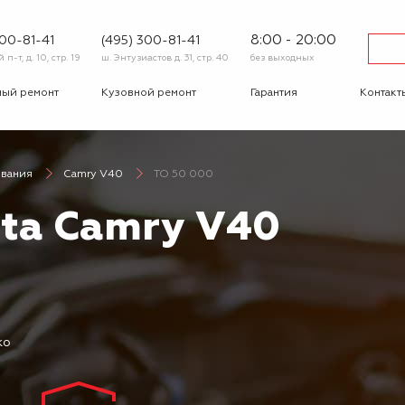
8:00 - 20:00
600-81-41
(495) 300-81-41
п-т, д. 10, стр. 19
ш. Энтузиастов д. 31, стр. 40
без выходных
ный ремонт
Кузовной ремонт
Гарантия
Контакт
тика
Сход-развал
Автострахование
Шиномо
ивания
Camry V40
ТО 50 000
-ответ
Корпоративным
Бонусная
клиентам
программа
ota Camry V40
Вакансии
Отзывы
ко