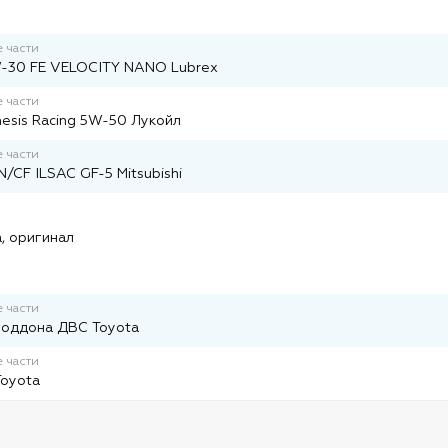
 части
-30 FE VELOCITY NANO Lubrex
 части
esis Racing 5W-50 Лукойл
 части
/CF ILSAC GF-5 Mitsubishi
и
, оригинал
 части
поддона ДВС Toyota
 части
Toyota