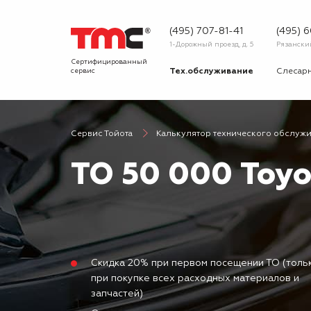
(495) 707-81-41
(495) 
1-Дорожный проезд, д. 5
Рязанский 
Сертифицированный
сервис
Тех.обслуживание
Слесар
Запчасти
Диагнос
Сервис Тойота
Калькулятор технического обслуж
О сервисе
Вопрос
ТО 50 000 Toy
Новости
Галерея
Скидка 20% при первом посещении ТО (толь
при покупке всех расходных материалов и
запчастей)