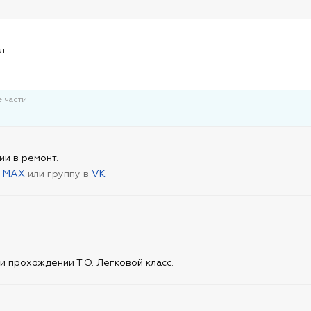
и
л
 части
ии в ремонт.
в
MAX
или группу в
VK
 прохождении Т.О. Легковой класс.