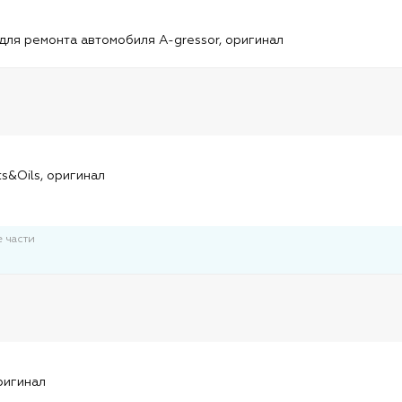
и
для ремонта автомобиля A-gressor, оригинал
и
ts&Oils, оригинал
 части
и
ригинал