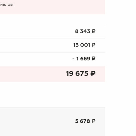
иалов.
8 343 ₷
13 001 ₷
- 1 669 ₷
19 675
₷
5 678 ₽