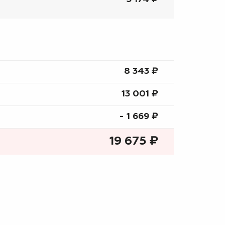
8 343 ₷
13 001 ₷
- 1 669 ₷
19 675
₷