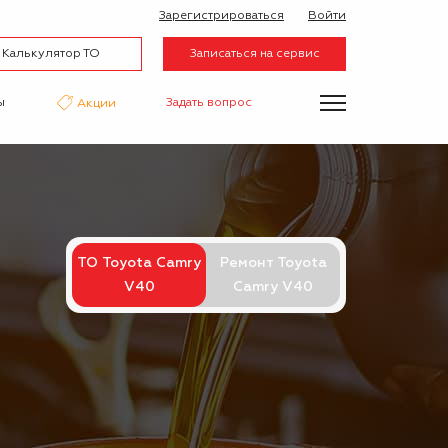
Зарегистрироваться
Войти
Калькулятор ТО
Записаться на сервис
ы
Задать вопрос
Акции
нтаж
Аквапринт
Эвакуатор
ТО Toyota Camry
Ремонт Toyota
V40
Camry V40