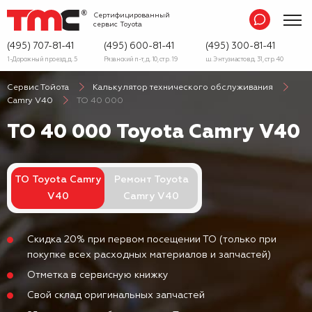
Сертифицированный
сервис
Toyota
(495) 707-81-41
(495) 600-81-41
(495) 300-81-41
1-Дорожный проезд, д. 5
Рязанский п-т, д. 10, стр. 19
ш. Энтузиастов д. 31, стр. 40
Сервис Тойота
Калькулятор технического обслуживания
Camry V40
ТО 40 000
ТО 40 000 Toyota Camry V40
ТО Toyota Camry
Ремонт Toyota
V40
Camry V40
Скидка 20% при первом посещении ТО (только при
покупке всех расходных материалов и запчастей)
Отметка в сервисную книжку
Свой склад оригинальных запчастей