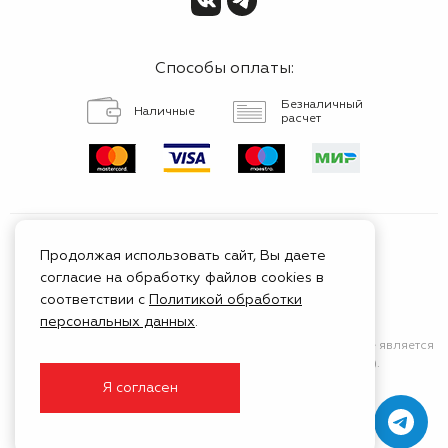
Способы оплаты:
Безналичный
Наличные
расчет
Продолжая использовать сайт, Вы даете
согласие на обработку файлов cookies в
Сертифицированный
соответствии с
Политикой обработки
сервис
персональных данных
.
Сайт носит исключительно информационный характер
и не является
публичной афертой (положения Статьи 437 ГК РФ).
Я согласен
© 1999 - 2026 ГК Тойота Моторс Клуб
Создание и продвижение —
Белый Кит