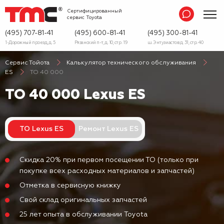
Сертифицированный
сервис
Toyota
(495) 707-81-41
(495) 600-81-41
(495) 300-81-41
1-Дорожный проезд, д. 5
Рязанский п-т, д. 10, стр. 19
ш. Энтузиастов д. 31, стр. 40
Сервис Тойота
Калькулятор технического обслуживания
ES
ТО 40 000
ТО 40 000 Lexus ES
ТО Lexus ES
Ремонт Lexus ES
Скидка 20% при первом посещении ТО (только при
покупке всех расходных материалов и запчастей)
Отметка в сервисную книжку
Свой склад оригинальных запчастей
25 лет опыта в обслуживании Toyota