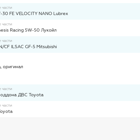
 части
-30 FE VELOCITY NANO Lubrex
 части
esis Racing 5W-50 Лукойл
 части
/CF ILSAC GF-5 Mitsubishi
и
, оригинал
 части
поддона ДВС Toyota
 части
Toyota