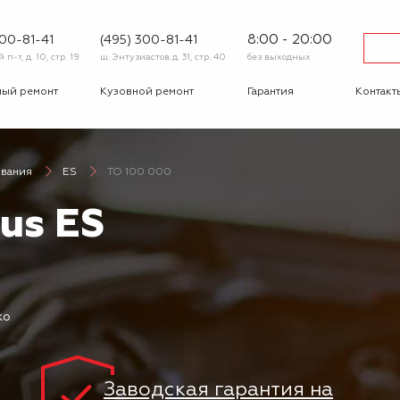
8:00 - 20:00
600-81-41
(495) 300-81-41
п-т, д. 10, стр. 19
ш. Энтузиастов д. 31, стр. 40
без выходных
ный ремонт
Кузовной ремонт
Гарантия
Контакт
тика
Сход-развал
Автострахование
Шиномо
ивания
ES
ТО 100 000
-ответ
Корпоративным
Бонусная
клиентам
программа
us ES
Вакансии
Отзывы
ко
Заводская гарантия на