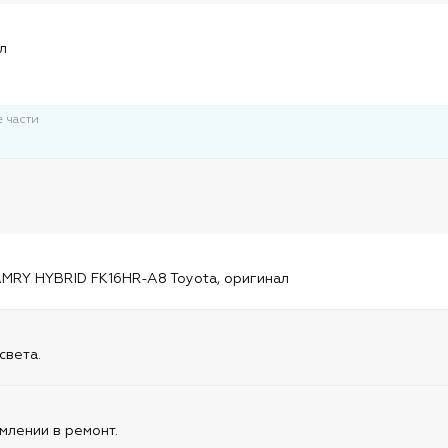
и
л
 части
и
MRY HYBRID FK16HR-A8 Toyota, оригинал
света.
млении в ремонт.