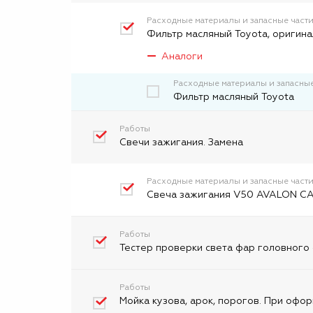
Расходные материалы и запасные част
Фильтр масляный Toyota, оригина
Аналоги
Расходные материалы и запасные
Фильтp масляный Toyota
Работы
Свечи зажигания. Замена
Расходные материалы и запасные част
Свеча зажигания V50 AVALON CA
Работы
Тестер проверки света фар головного 
Работы
Мойка кузова, арок, порогов. При офор