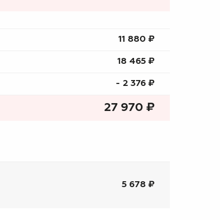
11 880 ₷
18 465 ₷
- 2 376 ₷
27 970
₷
5 678 ₽