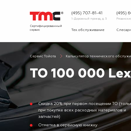
(495) 707-81-41
(495) 
1-Дорожный проезд, д. 5
Рязанский 
Сертифицированный
сервис
Тех.обслуживание
Слесар
Запчасти
Диагнос
Сервис Тойота
Калькулятор технического обслуж
О сервисе
Вопрос
ТО 100 000 Lex
Новости
Галерея
Скидка 20% при первом посещении ТО (толь
при покупке всех расходных материалов и
запчастей)
Отметка в сервисную книжку