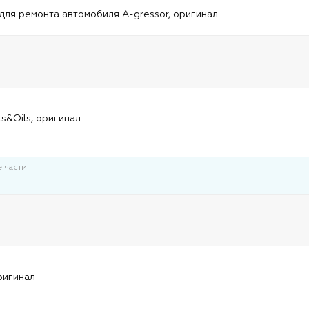
и
для ремонта автомобиля A-gressor, оригинал
и
ts&Oils, оригинал
 части
и
ригинал