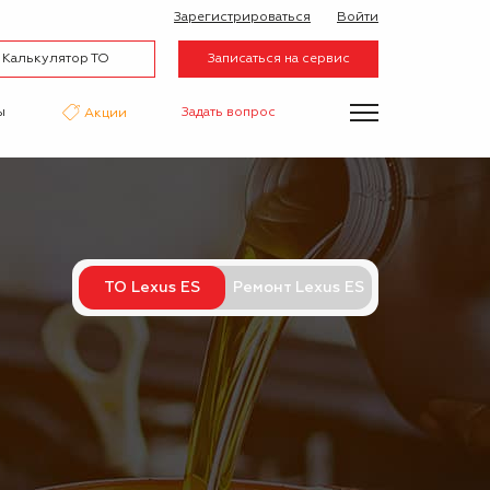
Зарегистрироваться
Войти
Калькулятор ТО
Записаться на сервис
ы
Задать вопрос
Акции
нтаж
Аквапринт
Эвакуатор
ТО Lexus ES
Ремонт Lexus ES