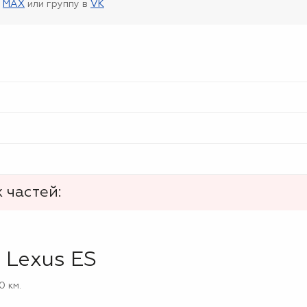
в
MAX
или группу в
VK
 частей:
 Lexus ES
0 км.