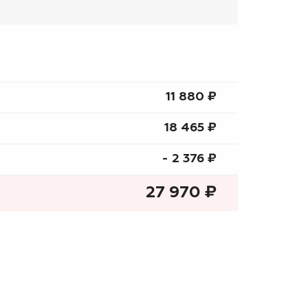
11 880 ₷
18 465 ₷
- 2 376 ₷
27 970
₷