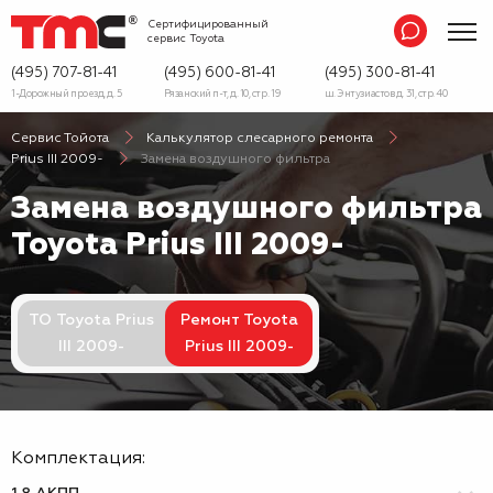
Сертифицированный
сервис
Toyota
(495) 707-81-41
(495) 600-81-41
(495) 300-81-41
1-Дорожный проезд, д. 5
Рязанский п-т, д. 10, стр. 19
ш. Энтузиастов д. 31, стр. 40
Сервис Тойота
Калькулятор слесарного ремонта
Prius III 2009-
Замена воздушного фильтра
Замена воздушного фильтра
Toyota Prius III 2009-
ТО Toyota Prius
Ремонт Toyota
III 2009-
Prius III 2009-
Комплектация: