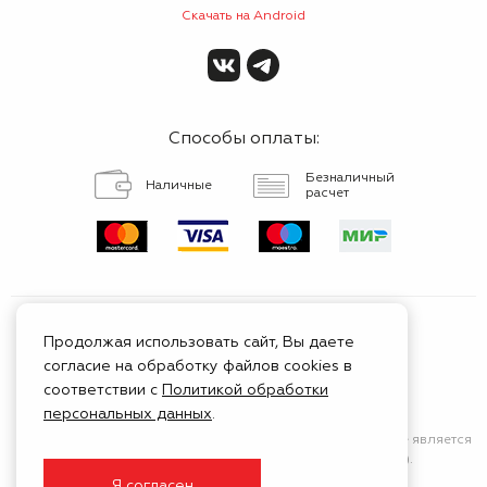
Скачать на Android
Способы оплаты:
Безналичный
Наличные
расчет
Продолжая использовать сайт, Вы даете
согласие на обработку файлов cookies в
Сертифицированный
соответствии с
Политикой обработки
сервис
персональных данных
.
Сайт носит исключительно информационный характер
и не является
публичной афертой (положения Статьи 437 ГК РФ).
Я согласен