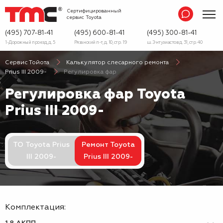
Сертифицированный
сервис
Toyota
(495) 707-81-41
(495) 600-81-41
(495) 300-81-41
1-Дорожный проезд, д. 5
Рязанский п-т, д. 10, стр. 19
ш. Энтузиастов д. 31, стр. 40
Сервис Тойота
Калькулятор слесарного ремонта
Prius III 2009-
Регулировка фар
Регулировка фар Toyota
Prius III 2009-
ТО Toyota Prius
Ремонт Toyota
III 2009-
Prius III 2009-
Комплектация: