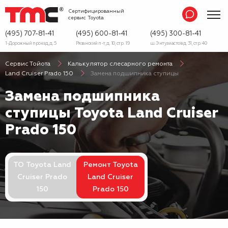
Сертифицированный
сервис
Toyota
(495) 707-81-41
(495) 600-81-41
(495) 300-81-41
1-Дорожный проезд, д. 5
Рязанский п-т, д. 10, стр. 19
ш. Энтузиастов д. 31, стр. 40
Сервис Тойота
Калькулятор слесарного ремонта
Land Cruiser Prado 150
Замена подшипника ступицы
Замена подшипника
ступицы Toyota Land Cruiser
Prado 150
ТО Toyota Land
Ремонт Toyota
Cruiser Prado
Land Cruiser
150
Prado 150