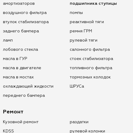
амортизаторов
подшипника ступицы
воздушного фильтра
помпы
втулок стабилизатора
реактивной тяги
заднего бампера
ремня ГРМ
ламп
рулевой тяги
лобового стекла
салонного фильтра
масла в ГУР
стоек стабилизатора
масла в двигателе
топливного фильтра
масла в мостах
тормозных колодок
охлаждающей жидкости
ШРУСа
переднего бампера
Ремонт
Кузовной ремонт
раздатки
KDSS
рулевой колонки