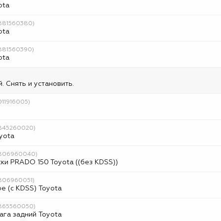
ota
4881560380)
ota
4881560390)
ota
 Снять и установить.
011916005)
4845260020)
yota
(4806960040)
ки PRADO 150 Toyota ((без KDSS))
4806960051)
е (с KDSS) Toyota
4865560050)
га задний Toyota