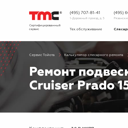
(495) 707-81-41
(495) 
1-Дорожный проезд, д. 5
Рязанский 
Сертифицированный
сервис
Тех.обслуживание
Слесар
Запчасти
Диагнос
Сервис Тойота
Калькулятор слесарного ремонта
О сервисе
Вопрос
Ремонт подвес
Новости
Галерея
Cruiser Prado 1