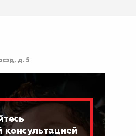
езд, д. 5
йтесь
й консультацией