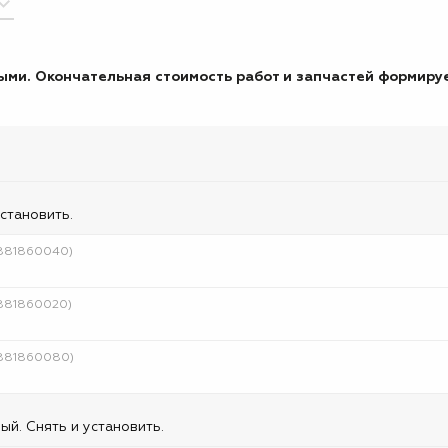
ми. Окончательная стоимость работ и запчастей формируе
становить.
4881860040)
4881860020)
4881860080)
й. Снять и установить.