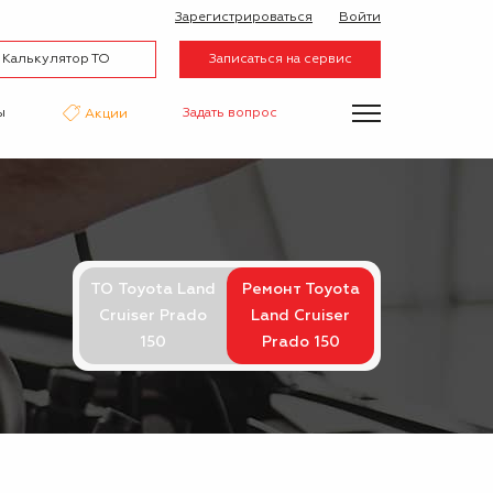
Зарегистрироваться
Войти
Калькулятор ТО
Записаться на сервис
ы
Задать вопрос
Акции
нтаж
Аквапринт
Эвакуатор
ТО Toyota Land
Ремонт Toyota
Cruiser Prado
Land Cruiser
150
Prado 150