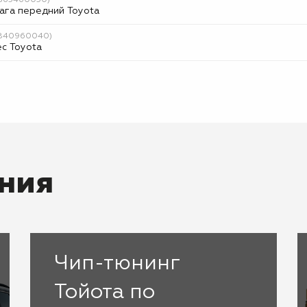
4865460050)
ага передний Toyota
(4840960040)
с Toyota
ния
Чип-тюнинг
Тойота по