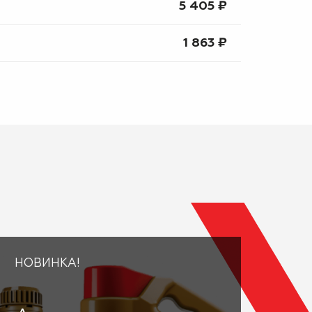
5 405 ₽
1 863 ₽
НОВИНКА!