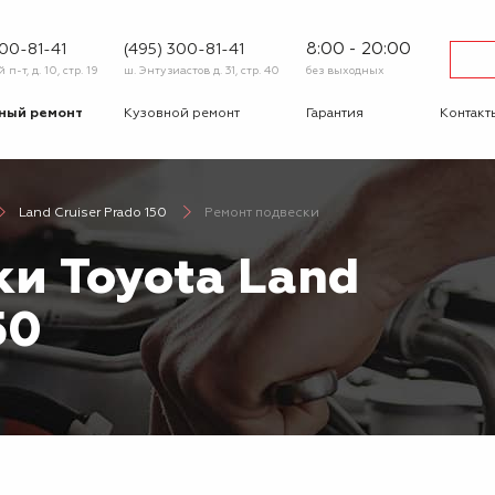
8:00 - 20:00
600-81-41
(495) 300-81-41
п-т, д. 10, стр. 19
ш. Энтузиастов д. 31, стр. 40
без выходных
ный ремонт
Кузовной ремонт
Гарантия
Контакт
тика
Сход-развал
Автострахование
Шиномо
Land Cruiser Prado 150
Ремонт подвески
-ответ
Корпоративным
Бонусная
клиентам
программа
ки Toyota Land
Вакансии
Отзывы
50