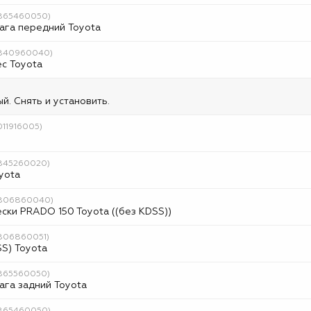
4865460050)
ага передний Toyota
(4840960040)
с Toyota
. Снять и установить.
011916005)
4845260020)
yota
(4806860040)
ски PRADO 150 Toyota ((без KDSS))
4806860051)
S) Toyota
4865560050)
га задний Toyota