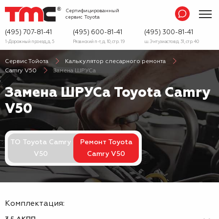
Сертифицированный
сервис
Toyota
(495) 707-81-41
(495) 600-81-41
(495) 300-81-41
1-Дорожный проезд, д. 5
Рязанский п-т, д. 10, стр. 19
ш. Энтузиастов д. 31, стр. 40
Сервис Тойота
Калькулятор слесарного ремонта
Camry V50
Замена ШРУСа
Замена ШРУСа Toyota Camry
V50
ТО Toyota Camry
Ремонт Toyota
V50
Camry V50
Комплектация: