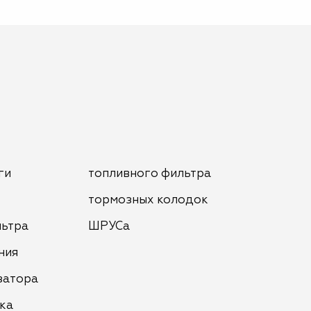
ги
топливного фильтра
тормозных колодок
льтра
ШРУСа
ния
затора
ка