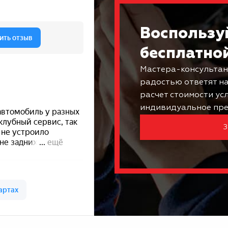
Воспользу
бесплатно
Мастера-консультан
радостью ответят н
расчет стоимости ус
индивидуальное пре
З