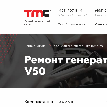
(495) 707-81-41
(495) 
1-Дорожный проезд, д. 5
Рязанский 
Сертифицированный
сервис
Тех.обслуживание
Слесар
Запчасти
Диагнос
Сервис Тойота
Калькулятор слесарного ремонта
О сервисе
Вопрос
Ремонт генера
Новости
Галерея
V50
Комплектация: