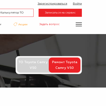
Зарегистрироваться
Войти
Калькулятор ТО
Записаться на сервис
ы
Задать вопрос
Акции
нтаж
Аквапринт
Эвакуатор
ТО Toyota Camry
Ремонт Toyota
V50
Camry V50