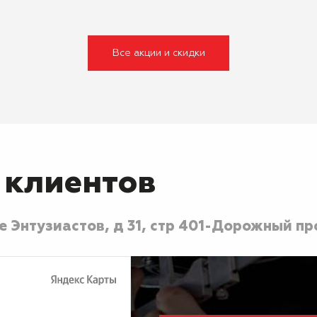
Все акции и скидки
 клиентов
 Энтузиастов, д 31, стр 40
1-Дорожный про