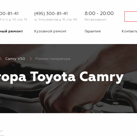
8:00 - 20:00
600-81-41
(495) 300-81-41
п-т, д. 10, стр. 19
ш. Энтузиастов д. 31, стр. 40
без выходных
ный ремонт
Кузовной ремонт
Гарантия
Контакт
тика
Сход-развал
Автострахование
Шиномо
Camry V50
Ремонт генератора
-ответ
Корпоративным
Бонусная
клиентам
программа
тора Toyota Camry
Вакансии
Отзывы