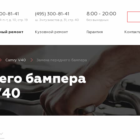
8:00 - 20:00
600-81-41
(495) 300-81-41
п-т, д. 10, стр. 19
ш. Энтузиастов д. 31, стр. 40
без выходных
ный ремонт
Кузовной ремонт
Гарантия
Контакт
тика
Сход-развал
Автострахование
Шиномо
Camry V40
Замена переднего бампера
-ответ
Корпоративным
Бонусная
клиентам
программа
его бампера
Вакансии
Отзывы
V40