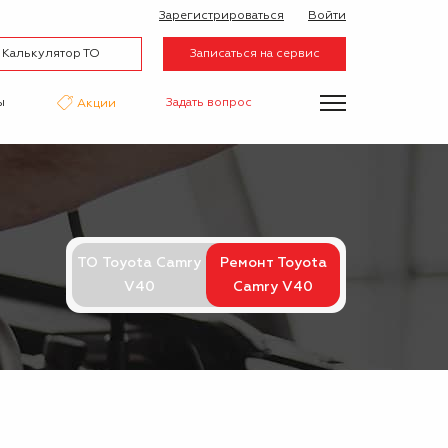
Зарегистрироваться
Войти
Калькулятор ТО
Записаться на сервис
ы
Задать вопрос
Акции
нтаж
Аквапринт
Эвакуатор
ТО Toyota Camry
Ремонт Toyota
V40
Camry V40