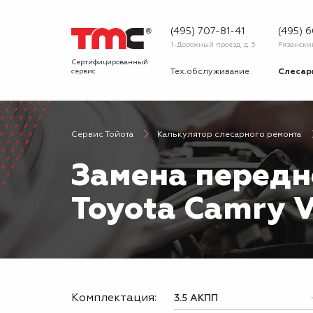
(495) 707-81-41
(495) 
1-Дорожный проезд, д. 5
Рязанский 
Сертифицированный
сервис
Тех.обслуживание
Слесар
Запчасти
Диагнос
Сервис Тойота
Калькулятор слесарного ремонта
О сервисе
Вопрос
Замена передн
Новости
Галерея
Toyota Camry 
Комплектация: