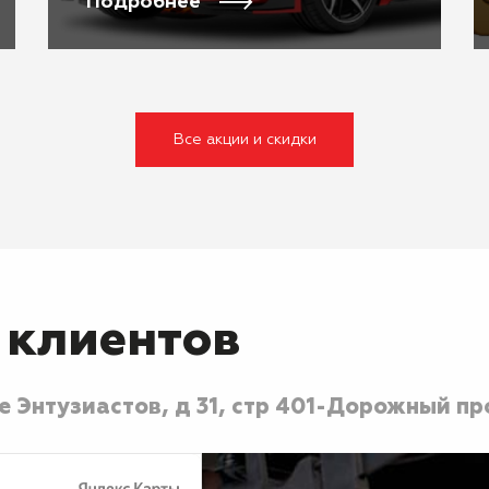
Подробнее
Все акции и скидки
 клиентов
 Энтузиастов, д 31, стр 40
1-Дорожный про