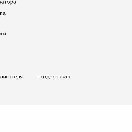
затора
ка
нки
вигателя
сход-развал