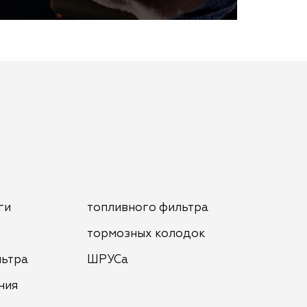
ги
топливного фильтра
тормозных колодок
льтра
ШРУСа
ния