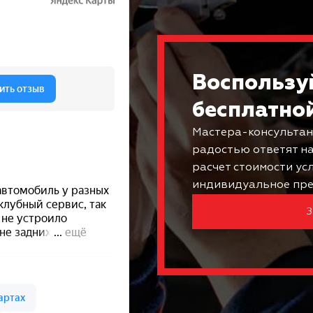
Воспользу
бесплатно
Мастера-консультан
радостью ответят н
расчет стоимости ус
индивидуальное пре
З