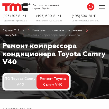
Сертифицированный
сервис
Toyota
(495) 707-81-41
(495) 600-81-41
(495) 300-81-41
1-Дорожный проезд, д. 5
Рязанский п-т, д. 10, стр. 19
ш. Энтузиастов д. 31, стр. 40
Сервис Тойота
Калькулятор слесарного ремонта
Camry V40
Ремонт компрессора кондиционера
Ремонт компрессора
кондиционера Toyota Camry
V40
ТО Toyota Camry
Ремонт Toyota
V40
Camry V40