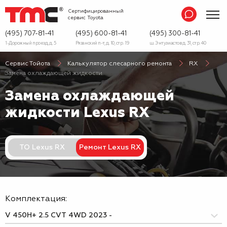
Сертифицированный
сервис
Toyota
(495) 707-81-41
(495) 600-81-41
(495) 300-81-41
1-Дорожный проезд, д. 5
Рязанский п-т, д. 10, стр. 19
ш. Энтузиастов д. 31, стр. 40
Сервис Тойота
Калькулятор слесарного ремонта
RX
Замена охлаждающей жидкости
Замена охлаждающей
жидкости
Lexus RX
ТО Lexus RX
Ремонт Lexus RX
Комплектация: