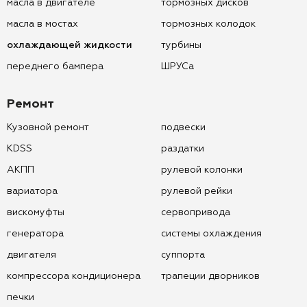
масла в двигателе
тормозных дисков
масла в мостах
тормозных колодок
охлаждающей жидкости
турбины
переднего бампера
ШРУСа
Ремонт
Кузовной ремонт
подвески
KDSS
раздатки
АКПП
рулевой колонки
вариатора
рулевой рейки
вискомуфты
сервопривода
генератора
системы охлаждения
двигателя
суппорта
компрессора кондиционера
трапеции дворников
печки