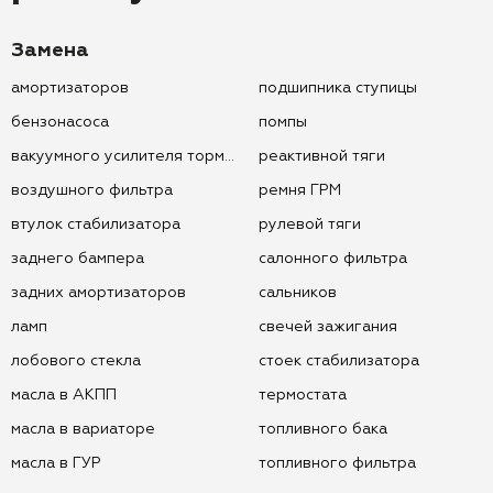
Замена
амортизаторов
подшипника ступицы
бензонасоса
помпы
вакуумного усилителя тормозов
реактивной тяги
воздушного фильтра
ремня ГРМ
втулок стабилизатора
рулевой тяги
заднего бампера
салонного фильтра
задних амортизаторов
сальников
ламп
свечей зажигания
лобового стекла
стоек стабилизатора
масла в АКПП
термостата
масла в вариаторе
топливного бака
масла в ГУР
топливного фильтра