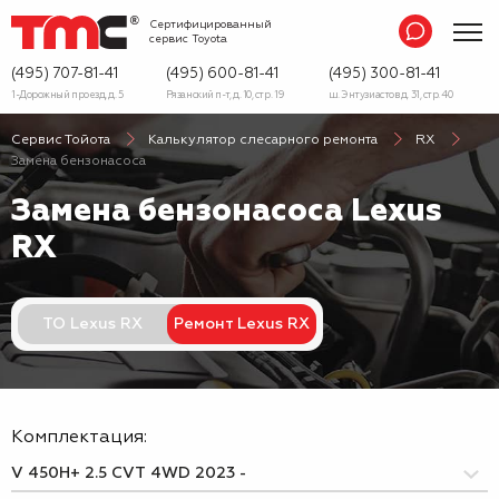
Сертифицированный
сервис
Toyota
(495) 707-81-41
(495) 600-81-41
(495) 300-81-41
1-Дорожный проезд, д. 5
Рязанский п-т, д. 10, стр. 19
ш. Энтузиастов д. 31, стр. 40
Сервис Тойота
Калькулятор слесарного ремонта
RX
Замена бензонасоса
Замена бензонасоса Lexus
RX
ТО Lexus RX
Ремонт Lexus RX
Комплектация: