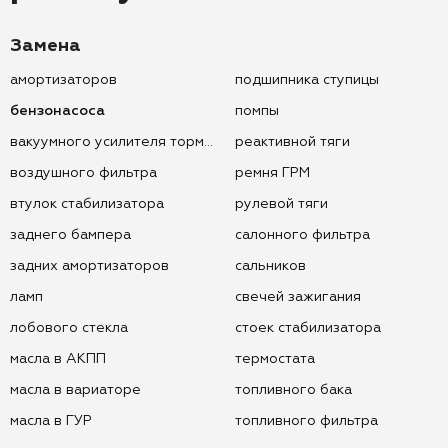
Замена
амортизаторов
подшипника ступицы
бензонасоса
помпы
вакуумного усилителя тормозов
реактивной тяги
воздушного фильтра
ремня ГРМ
втулок стабилизатора
рулевой тяги
заднего бампера
салонного фильтра
задних амортизаторов
сальников
ламп
свечей зажигания
лобового стекла
стоек стабилизатора
масла в АКПП
термостата
масла в вариаторе
топливного бака
масла в ГУР
топливного фильтра