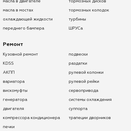
масла в двигателе
тормозных дисков
масла в мостах
тормозных колодок
охлаждающей жидкости
турбины
переднего бампера
ШРУСа
Ремонт
Кузовной ремонт
подвески
KDSS
раздатки
АКПП
рулевой колонки
вариатора
рулевой рейки
вискомуфты
сервопривода
генератора
системы охлаждения
двигателя
суппорта
компрессора кондиционера
трапеции дворников
печки