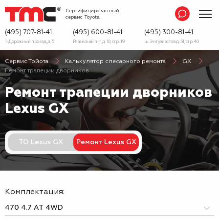
Сертифицированный
сервис
Toyota
(495) 707-81-41
(495) 600-81-41
(495) 300-81-41
1-Дорожный проезд, д. 5
Рязанский п-т, д. 10, стр. 19
ш. Энтузиастов д. 31, стр. 40
Сервис Тойота
Калькулятор слесарного ремонта
GX
Ремонт трапеции дворников
Ремонт трапеции дворников
Lexus GX
ТО Lexus GX
Ремонт Lexus GX
Комплектация: