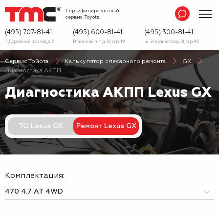
Сертифицированный
сервис
Toyota
(495) 707-81-41
(495) 600-81-41
(495) 300-81-41
1-Дорожный проезд, д. 5
Рязанский п-т, д. 10, стр. 19
ш. Энтузиастов д. 31, стр. 40
Сервис Тойота
Калькулятор слесарного ремонта
GX
Диагностика АКПП
Диагностика АКПП Lexus GX
ТО Lexus GX
Ремонт Lexus GX
Комплектация: