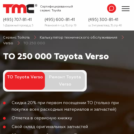
Сертифицированный
сервис
Toyota
(495) 707-81-41
(495) 600-81-41
(495) 300-81-41
1-Дорожный проезд, д. 5
Рязанский п-т, д. 10, стр. 19
ш. Энтузиастов д. 31, стр. 40
Сервис Тойота
Калькулятор технического обслуживания
Verso
ТО 250 000
ТО 250 000 Toyota Verso
ТО Toyota Verso
Ремонт Toyota
Verso
Скидка 20% при первом посещении ТО (только при
покупке всех расходных материалов и запчастей)
Отметка в сервисную книжку
Свой склад оригинальных запчастей