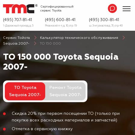
Сертифицированный
сервис
Toyota
(495) 707-81-41
(495) 600-81-41
(495) 300-81-41
1-Дорожный проезд, д. 5
Рязанский п-т, д. 10, стр. 19
ш. Энтузиастов д. 31, стр. 40
Сервис Тойота
Калькулятор технического обслуживания
Sequoia 2007-
ТО 150 000
ТО 150 000 Toyota Sequoia
2007-
ТО Toyota
Ремонт Toyota
Sequoia 2007-
Sequoia 2007-
Скидка 20% при первом посещении ТО (только при
покупке всех расходных материалов и запчастей)
Отметка в сервисную книжку