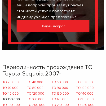
ваши вопросы, произведут расчет
стоимости услуг и подготовят
индивидуальное предложение.
Задать вопрос
Периодичность прохождения ТО
Toyota Sequoia 2007-
ТО 20 000
ТО 40 000
ТО 50 000
ТО 60 000
ТО 70 000
ТО 80 000
ТО 90 000
ТО 100 000
ТО 110 000
ТО 120 000
ТО 130 000
ТО 140 000
ТО 150 000
ТО 160 000
ТО 170 000
ТО 180 000
ТО 190 000
ТО 200 000
ТО 210 000
ТО 220 000