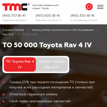
Сертифицированный
сервис
Toyota
(495) 707-81-41
(495) 600-81-41
(495) 300-81-41
1-Дорожный проезд, д. 5
Рязанский п-т, д. 10, стр. 19
ш. Энтузиастов д. 31, стр. 40
Сервис Тойота
Калькулятор технического обслуживания
Rav 4 IV
ТО 50 000
ТО 50 000 Toyota Rav 4 IV
ТО Toyota Rav 4
Ремонт Toyota
IV
Rav 4 IV
Скидка 20% при первом посещении ТО (только при
покупке всех расходных материалов и запчастей)
Отметка в сервисную книжку
Свой склад оригинальных запчастей