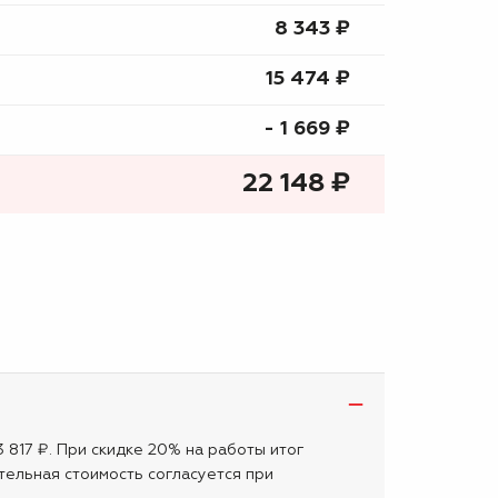
8 343 ₷
15 474 ₷
- 1 669 ₷
22 148
₷
3 817 ₽. При скидке 20% на работы итог
тельная стоимость согласуется при