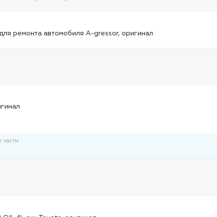
и
для ремонта автомобиля A-gressor, оригинал
и
игинал
 части
и