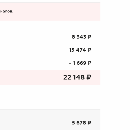
иалов.
8 343 ₷
15 474 ₷
- 1 669 ₷
22 148
₷
5 678 ₽