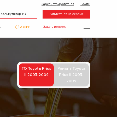
Зарегистрироваться
Войти
Калькулятор ТО
Записаться на сервис
ы
Задать вопрос
Акции
нтаж
Аквапринт
Эвакуатор
ТО Toyota Prius
Ремонт Toyota
II 2003-2009
Prius II 2003-
2009