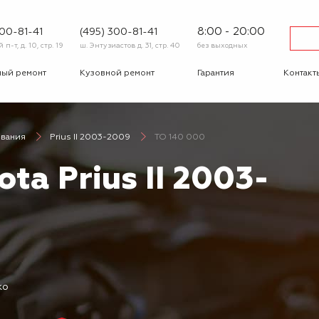
8:00 - 20:00
600-81-41
(495) 300-81-41
п-т, д. 10, стр. 19
ш. Энтузиастов д. 31, стр. 40
без выходных
ный ремонт
Кузовной ремонт
Гарантия
Контакт
тика
Сход-развал
Автострахование
Шиномо
ивания
Prius II 2003-2009
ТО 140 000
-ответ
Корпоративным
Бонусная
клиентам
программа
ta Prius II 2003-
Вакансии
Отзывы
ко