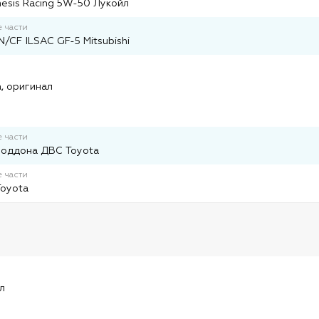
esis Racing 5W-50 Лукойл
 части
/CF ILSAC GF-5 Mitsubishi
и
, оригинал
 части
поддона ДВС Toyota
 части
Toyota
и
л