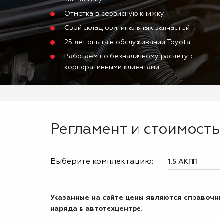
Отметка в сервисную книжку
Свой склад оригинальных запчастей
25 лет опыта в обслуживании Toyota
Работаем по безналичному расчету с
корпоративными клиентами
Регламент и стоимость 
Выберите комплектацию:
Указанные на сайте цены являются справочны
наряда в автотехцентре.