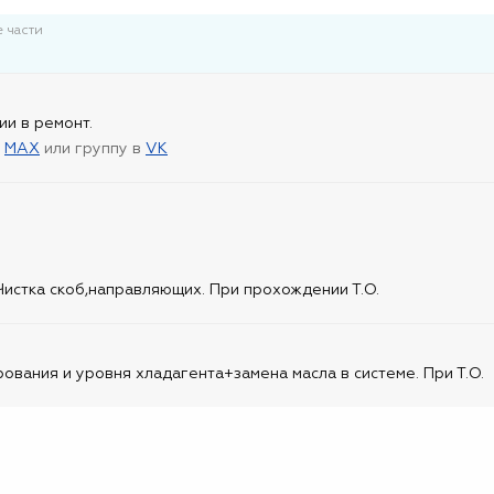
 части
ии в ремонт.
в
MAX
или группу в
VK
истка скоб,направляющих. При прохождении Т.О.
вания и уровня хладагента+замена масла в системе. При Т.О.