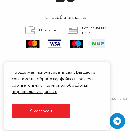
Способы оплаты:
Безналичный
Наличные
расчет
Продолжая использовать сайт, Вы даете
согласие на обработку файлов cookies в
Сертифицированный
соответствии с
Политикой обработки
сервис
персональных данных
.
Сайт носит исключительно информационный характер
и не является
публичной афертой (положения Статьи 437 ГК РФ).
Я согласен
© 1999 - 2026 ГК Тойота Моторс Клуб
Создание и продвижение —
Белый Кит