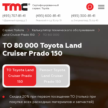
Сертифицированный
сервис
Toyota
(495) 707-81-41
(495) 600-81-41
(495) 300-81-41
1-Дорожный проезд, д. 5
Рязанский п-т, д. 10, стр. 19
ш. Энтузиастов д. 31, стр. 40
Сервис Тойота
Калькулятор технического обслуживания
Land Cruiser Prado 150
ТО 80 000
ТО 80 000 Toyota Land
Cruiser Prado 150
ТО Toyota Land
Ремонт Toyota
Cruiser Prado
Land Cruiser
150
Prado 150
Скидка 20% при первом посещении ТО (только при
покупке всех расходных материалов и запчастей)