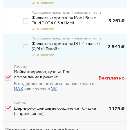
в наличии
Расходные материалы и запасные части
Жидкость тормозная Mobil Brake
3 261 ₽
Fluid DOT 4 0.5 л Mobil
в наличии
Расходные материалы и запасные части
Жидкость тормозная DOT4 класс 6
2 941 ₽
(0,91 л) Лукойл
в наличии
Работы
Мойка ковриков, кузова. При
оформлении в ремонт.
Бесплатно
В подарок при подписке на наш канал в
MAX
или группу в
VK
Работы
1 179 ₽
Шарнирно-шлицевые соединения. Смазка
(шприцевание).