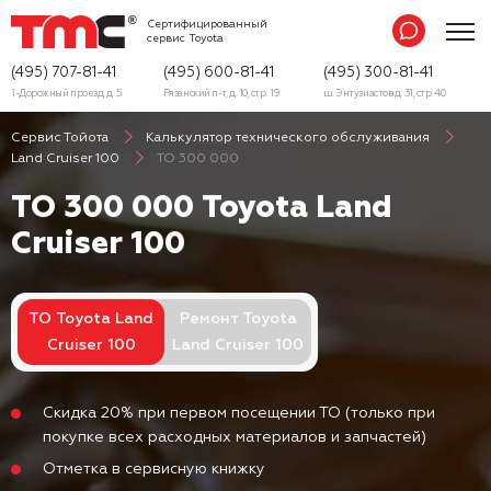
Сертифицированный
сервис
Toyota
(495) 707-81-41
(495) 600-81-41
(495) 300-81-41
1-Дорожный проезд, д. 5
Рязанский п-т, д. 10, стр. 19
ш. Энтузиастов д. 31, стр. 40
Сервис Тойота
Калькулятор технического обслуживания
Land Cruiser 100
ТО 300 000
ТО 300 000 Toyota Land
Cruiser 100
ТО Toyota Land
Ремонт Toyota
Cruiser 100
Land Cruiser 100
Скидка 20% при первом посещении ТО (только при
покупке всех расходных материалов и запчастей)
Отметка в сервисную книжку