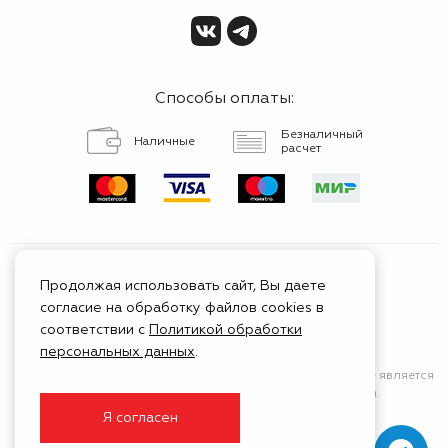
Способы оплаты:
Безналичный
Наличные
расчет
Продолжая использовать сайт, Вы даете
согласие на обработку файлов cookies в
Сертифицированный
соответствии с
Политикой обработки
сервис
персональных данных
.
Сайт носит исключительно информационный характер
и не является
публичной афертой (положения Статьи 437 ГК РФ).
Я согласен
© 1999 - 2026 ГК Тойота Моторс Клуб