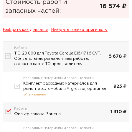
Стоимость работ и
16 574
₷
запасных частей:
Выбрать как дешевле
Выбрать только оригиналы
Работы
Т.О. 20 000 для Toyota Corolla E16/17 1.6 CVT.
5 678 ₽
Обязательные регламентные работы,
согласно карте ТО производителя
Расходные материалы и запасные части
Комплект расходных материалов для
923 ₽
ремонта автомобиля A-gressor, оригинал
в наличии
Работы
1 310 ₽
Фильтр салона. Замена
Расходные материалы и запасные части