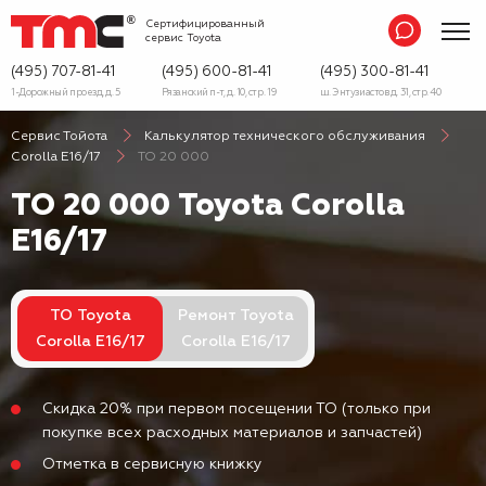
Сертифицированный
сервис
Toyota
(495) 707-81-41
(495) 600-81-41
(495) 300-81-41
1-Дорожный проезд, д. 5
Рязанский п-т, д. 10, стр. 19
ш. Энтузиастов д. 31, стр. 40
Сервис Тойота
Калькулятор технического обслуживания
Corolla E16/17
ТО 20 000
ТО 20 000 Toyota Corolla
E16/17
ТО Toyota
Ремонт Toyota
Corolla E16/17
Corolla E16/17
Скидка 20% при первом посещении ТО (только при
покупке всех расходных материалов и запчастей)
Отметка в сервисную книжку