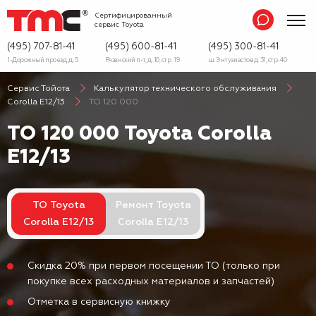
Сертифицированный
сервис
Toyota
(495) 707-81-41
(495) 600-81-41
(495) 300-81-41
1-Дорожный проезд, д. 5
Рязанский п-т, д. 10, стр. 19
ш. Энтузиастов д. 31, стр. 40
Сервис Тойота
Калькулятор технического обслуживания
Corolla E12/13
ТО 120 000
ТО 120 000 Toyota Corolla
E12/13
ТО Toyota
Ремонт Toyota
Corolla E12/13
Corolla E12/13
Скидка 20% при первом посещении ТО (только при
покупке всех расходных материалов и запчастей)
Отметка в сервисную книжку