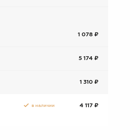
1 078 ₽
5 174 ₽
1 310 ₽
4 117 ₽
в наличии