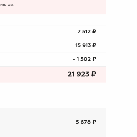
иалов.
7 512 ₷
15 913 ₷
- 1 502 ₷
21 923
₷
5 678 ₽