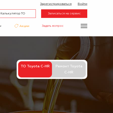
Зарегистрироваться
Войти
Калькулятор ТО
Записаться на сервис
ы
Задать вопрос
Акции
нтаж
Аквапринт
Эвакуатор
ТО Toyota C-HR
Ремонт Toyota
C-HR