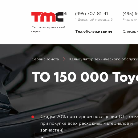
(495) 707-81-41
(495) 
1-Дорожный проезд, д. 5
Рязанский 
Сертифицированный
сервис
Тех.обслуживание
Слесар
Запчасти
Диагнос
Сервис Тойота
Калькулятор технического обслуж
О сервисе
Вопрос
ТО 150 000 Toy
Новости
Галерея
Скидка 20% при первом посещении ТО (толь
при покупке всех расходных материалов и
запчастей)