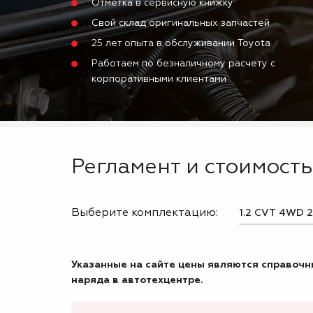
Отметка в сервисную книжку
Свой склад оригинальных запчастей
25 лет опыта в обслуживании Toyota
Работаем по безналичному расчету с
корпоративными клиентами
Регламент и стоимость
Выберите комплектацию:
Указанные на сайте цены являются справочны
наряда в автотехцентре.