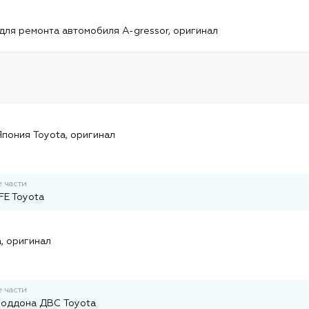
и
для ремонта автомобиля A-gressor, оригинал
и
пония Toyota, оригинал
 части
E Toyota
и
, оригинал
 части
поддона ДВС Toyota