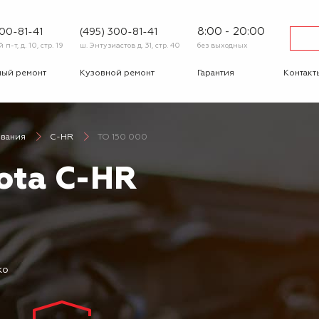
8:00 - 20:00
600-81-41
(495) 300-81-41
п-т, д. 10, стр. 19
ш. Энтузиастов д. 31, стр. 40
без выходных
ный ремонт
Кузовной ремонт
Гарантия
Контакт
тика
Сход-развал
Автострахование
Шиномо
ивания
C-HR
ТО 150 000
-ответ
Корпоративным
Бонусная
клиентам
программа
ota C-HR
Вакансии
Отзывы
ко