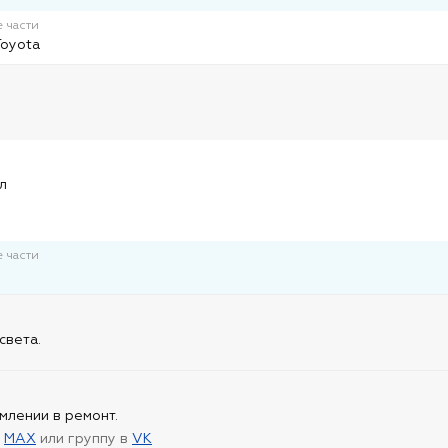
 части
Toyota
и
л
 части
света.
млении в ремонт.
в
MAX
или группу в
VK