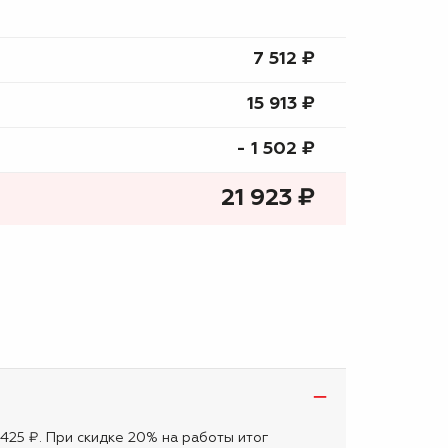
7 512 ₷
15 913 ₷
- 1 502 ₷
21 923
₷
 425 ₽. При скидке 20% на работы итог