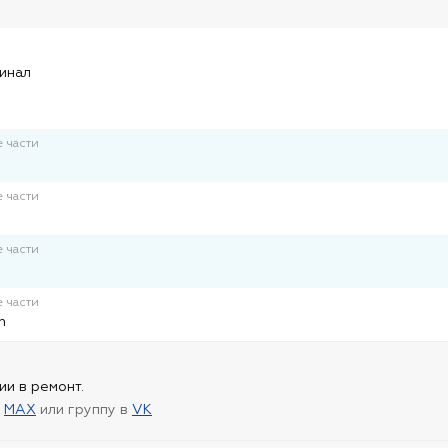
и
гинал
 части
 части
 части
 части
n
ии в ремонт.
в
MAX
или группу в
VK