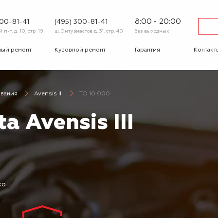
8:00 - 20:00
600-81-41
(495) 300-81-41
п-т, д. 10, стр. 19
ш. Энтузиастов д. 31, стр. 40
без выходных
ный ремонт
Кузовной ремонт
Гарантия
Контакт
тика
Сход-развал
Автострахование
Шиномо
ивания
Avensis III
ТО 10 000
-ответ
Корпоративным
Бонусная
клиентам
программа
a Avensis III
Вакансии
Отзывы
ко