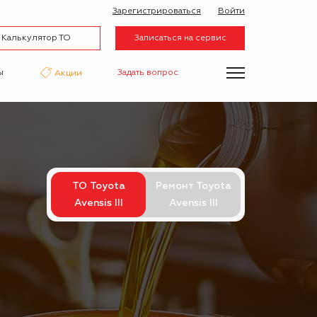
Зарегистрироваться
Войти
Калькулятор ТО
Записаться на сервис
ы
Задать вопрос
Акции
нтаж
Аквапринт
Эвакуатор
ТО Toyota
Ремонт Toyota
Avensis III
Avensis III