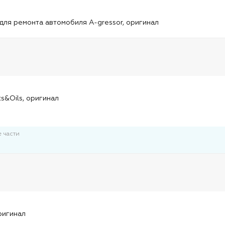
и
для ремонта автомобиля A-gressor, оригинал
и
ts&Oils, оригинал
 части
и
ригинал