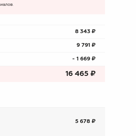
иалов.
8 343 ₷
9 791 ₷
- 1 669 ₷
16 465
₷
5 678 ₽