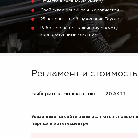
Отметка в сервисную книжку
Свой склад оригинальных запчастей
25 лет опыта в обслуживании Toyota
Работаем по безналичному расчету с
корпоративными клиентами
Регламент и стоимость 
Выберите комплектацию:
Указанные на сайте цены являются справочны
наряда в автотехцентре.