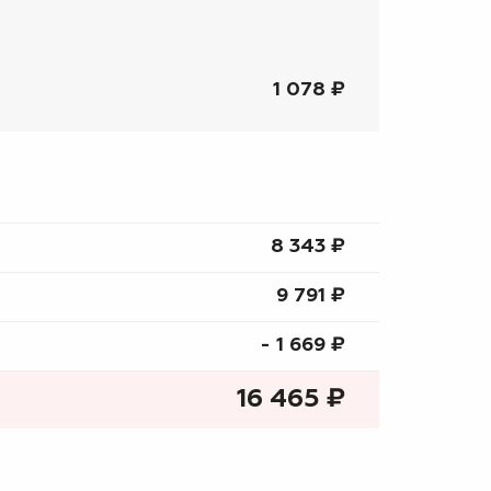
1 078 ₽
8 343 ₷
9 791 ₷
- 1 669 ₷
16 465
₷