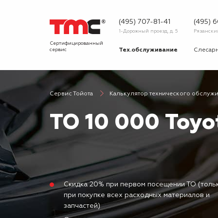
(495) 707-81-41
(495) 
1-Дорожный проезд, д. 5
Рязанский 
Сертифицированный
сервис
Тех.обслуживание
Слесар
Запчасти
Диагнос
Сервис Тойота
Калькулятор технического обслуж
О сервисе
Вопрос
ТО 10 000 Toyot
Новости
Галерея
Скидка 20% при первом посещении ТО (толь
при покупке всех расходных материалов и
запчастей)