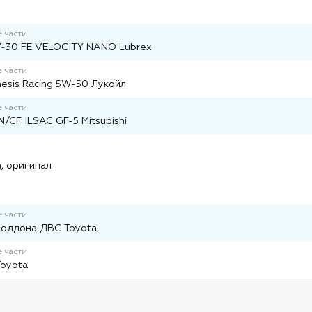
 части
-30 FE VELOCITY NANO Lubrex
 части
esis Racing 5W-50 Лукойл
 части
/CF ILSAC GF-5 Mitsubishi
и
, оригинал
 части
поддона ДВС Toyota
 части
Toyota