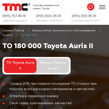
Сертифицированный
сервис
Toyota
(495) 707-81-41
(495) 600-81-41
(495) 300-81-41
1-Дорожный проезд, д. 5
Рязанский п-т, д. 10, стр. 19
ш. Энтузиастов д. 31, стр. 40
Сервис Тойота
Калькулятор технического обслуживания
Auris II
ТО 180 000
ТО 180 000 Toyota Auris II
ТО Toyota Auris
Ремонт Toyota
II
Auris II
Скидка 20% при первом посещении ТО (только при
покупке всех расходных материалов и запчастей)
Отметка в сервисную книжку
Свой склад оригинальных запчастей