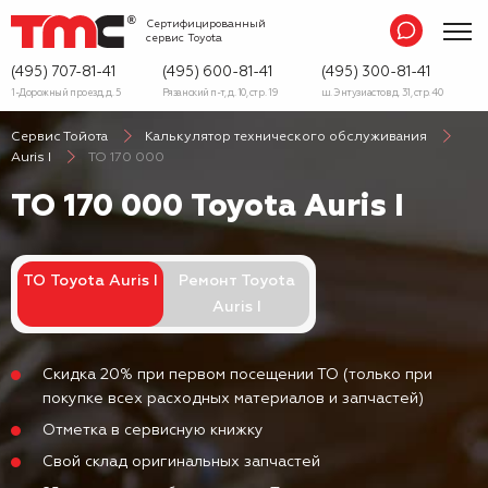
Сертифицированный
сервис
Toyota
(495) 707-81-41
(495) 600-81-41
(495) 300-81-41
1-Дорожный проезд, д. 5
Рязанский п-т, д. 10, стр. 19
ш. Энтузиастов д. 31, стр. 40
Сервис Тойота
Калькулятор технического обслуживания
Auris I
ТО 170 000
ТО 170 000 Toyota Auris I
ТО Toyota Auris I
Ремонт Toyota
Auris I
Скидка 20% при первом посещении ТО (только при
покупке всех расходных материалов и запчастей)
Отметка в сервисную книжку
Свой склад оригинальных запчастей