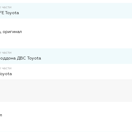
 части
E Toyota
и
, оригинал
 части
поддона ДВС Toyota
 части
Toyota
и
л