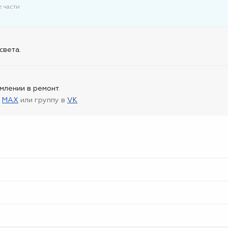
 части
света.
млении в ремонт.
в
MAX
или группу в
VK