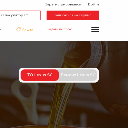
Зарегистрироваться
Войти
Калькулятор ТО
Записаться на сервис
ы
Задать вопрос
Акции
нтаж
Аквапринт
Эвакуатор
ТО Lexus SC
Ремонт Lexus SC