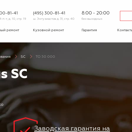
8:00 - 20:00
600-81-41
(495) 300-81-41
п-т, д. 10, стр. 19
ш. Энтузиастов д. 31, стр. 40
без выходных
ный ремонт
Кузовной ремонт
Гарантия
Контакт
тика
Сход-развал
Автострахование
Шиномо
ивания
SC
ТО 50 000
-ответ
Корпоративным
Бонусная
клиентам
программа
s SC
Вакансии
Отзывы
ко
Заводская гарантия на