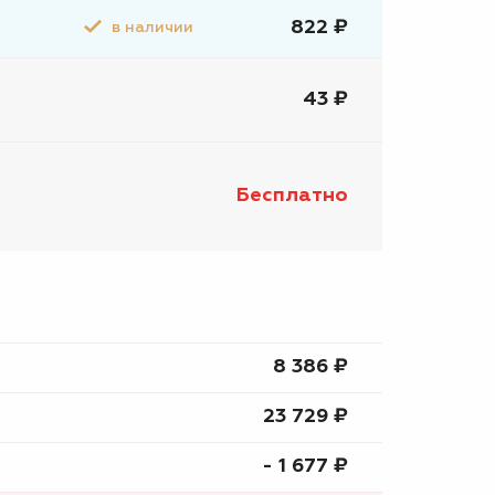
822 ₽
в наличии
43 ₽
Бесплатно
8 386 ₷
23 729 ₷
- 1 677 ₷