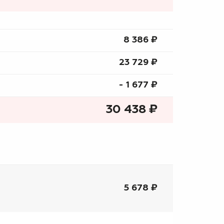
8 386 ₷
23 729 ₷
- 1 677 ₷
30 438
₷
5 678 ₽