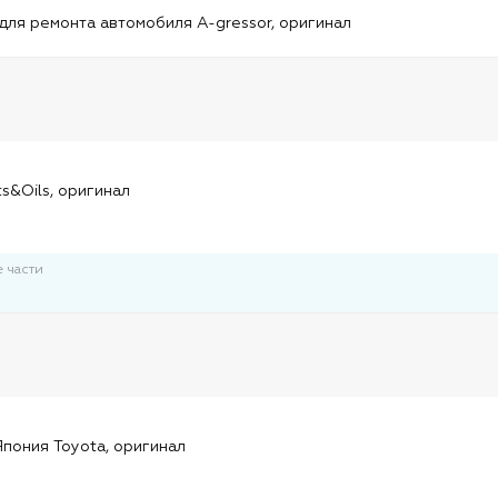
и
для ремонта автомобиля A-gressor, оригинал
и
ts&Oils, оригинал
 части
и
пония Toyota, оригинал