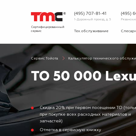
(495) 707-81-41
(495) 
1-Дорожный проезд, д. 5
Рязанский 
Сертифицированный
сервис
Тех.обслуживание
Слесар
Запчасти
Диагнос
Сервис Тойота
Калькулятор технического обслуж
О сервисе
Вопрос
ТО 50 000 Lexu
Новости
Галерея
Скидка 20% при первом посещении ТО (толь
при покупке всех расходных материалов и
запчастей)
Отметка в сервисную книжку