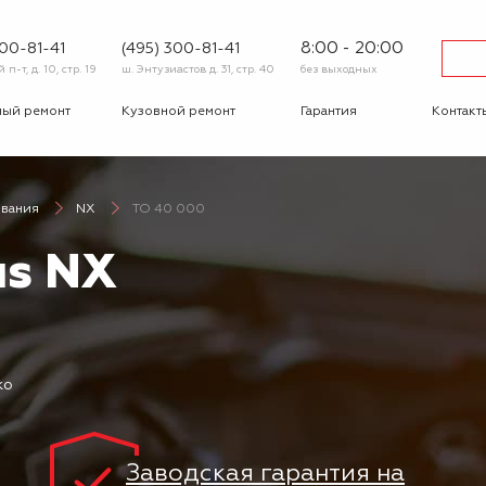
8:00 - 20:00
600-81-41
(495) 300-81-41
п-т, д. 10, стр. 19
ш. Энтузиастов д. 31, стр. 40
без выходных
ный ремонт
Кузовной ремонт
Гарантия
Контакт
тика
Сход-развал
Автострахование
Шиномо
ивания
NX
ТО 40 000
-ответ
Корпоративным
Бонусная
клиентам
программа
us NX
Вакансии
Отзывы
ко
Заводская гарантия на