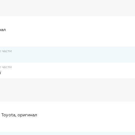
и
нал
 части
 части
i
и
 Toyota, оригинал