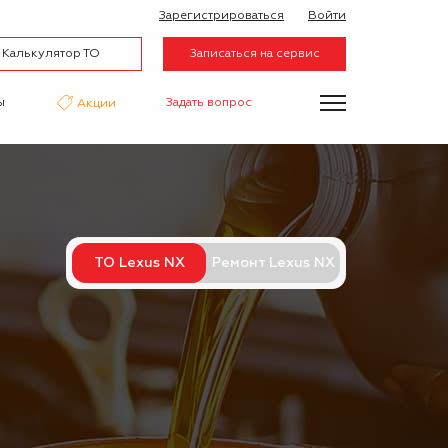
Зарегистрироваться
Войти
Калькулятор ТО
Записаться на сервис
ы
Задать вопрос
Акции
нтаж
Аквапринт
Эвакуатор
ТО Lexus NX
Ремонт Lexus NX