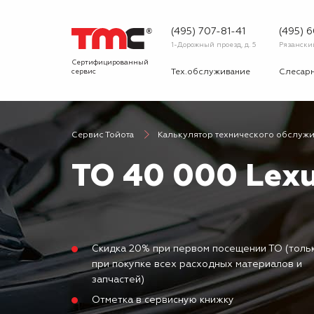
(495) 707-81-41
(495) 
1-Дорожный проезд, д. 5
Рязанский 
Сертифицированный
сервис
Тех.обслуживание
Слесар
Запчасти
Диагнос
Сервис Тойота
Калькулятор технического обслуж
О сервисе
Вопрос
ТО 40 000 Lex
Новости
Галерея
Скидка 20% при первом посещении ТО (толь
при покупке всех расходных материалов и
запчастей)
Отметка в сервисную книжку