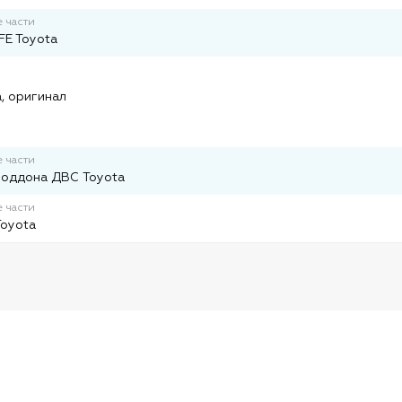
 части
E Toyota
и
, оригинал
 части
поддона ДВС Toyota
 части
Toyota
и
и