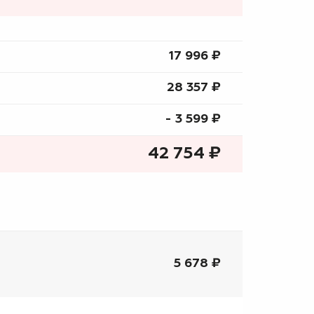
17 996 ₷
28 357 ₷
- 3 599 ₷
42 754
₷
5 678 ₽