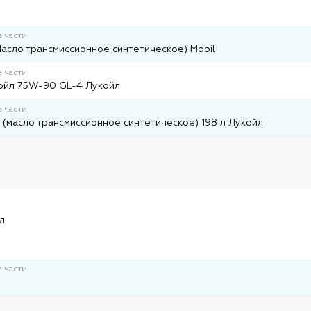
 части
Масло трансмиссионное синтетическое) Mobil
 части
ойл 75W-90 GL-4 Лукойл
 части
(масло трансмиссионное синтетическое) 198 л Лукойл
и
л
 части