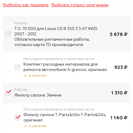
Выбрать как дешевле
Выбрать только оригиналы
Работы
Т.О. 70 000 для Lexus GS III 350 3.5 AT 4WD
5 678 ₽
2007 - 2012.
Обязательные регламентные работы,
согласно карте ТО производителя
Расходные материалы и запасные части
Комплект расходных материалов для
923 ₽
ремонта автомобиля A-gressor, оригинал
в наличии
Работы
1 310 ₽
Фильтр салона. Замена
Расходные материалы и запасные части
Фильтр салона T-Parts&Oils T-Parts&Oils,
1 140 ₽
оригинал
в наличии