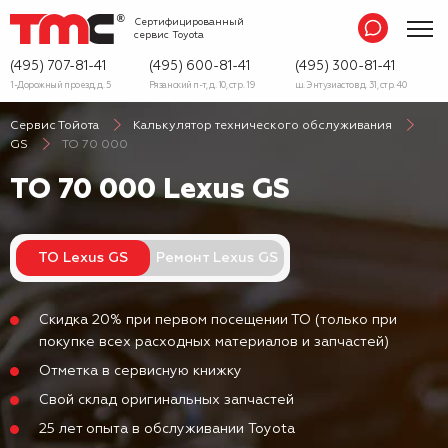
Сертифицированный
сервис
Toyota
(495) 707-81-41
(495) 600-81-41
(495) 300-81-41
1-Дорожный проезд, д. 5
Рязанский п-т, д. 10, стр. 19
ш. Энтузиастов д. 31, стр. 40
Сервис Тойота
Калькулятор технического обслуживания
GS
ТО 70 000
ТО 70 000 Lexus GS
ТО Lexus GS
Ремонт Lexus GS
Скидка 20% при первом посещении ТО (только при
покупке всех расходных материалов и запчастей)
Отметка в сервисную книжку
Свой склад оригинальных запчастей
25 лет опыта в обслуживании Toyota