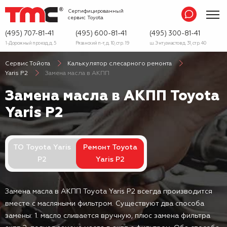
Сертифицированный
сервис
Toyota
(495) 707-81-41
(495) 600-81-41
(495) 300-81-41
1-Дорожный проезд, д. 5
Рязанский п-т, д. 10, стр. 19
ш. Энтузиастов д. 31, стр. 40
Сервис Тойота
Калькулятор слесарного ремонта
Yaris P2
Замена масла в АКПП
Замена масла в АКПП Toyota
Yaris P2
ТО Toyota Yaris
Ремонт Toyota
P2
Yaris P2
Замена масла в АКПП Toyota Yaris P2 всегда производится
вместе с масляными фильтром. Существуют два способа
замены: 1. масло сливается вручную, плюс замена фильтра