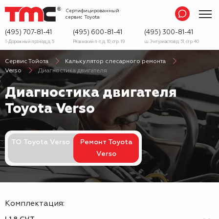
Сертифицированный
сервис
Toyota
(495) 707-81-41
(495) 600-81-41
(495) 300-81-41
1-Дорожный проезд, д. 5
Рязанский п-т, д. 10, стр. 19
ш. Энтузиастов д. 31, стр. 40
Сервис Тойота
Калькулятор слесарного ремонта
Verso
Диагностика двигателя
Диагностика двигателя
Toyota Verso
ТО Toyota Verso
Ремонт Toyota
Verso
Комплектация: