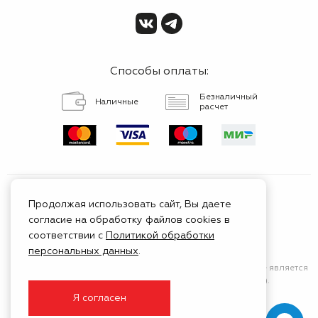
Способы оплаты:
Безналичный
Наличные
расчет
Продолжая использовать сайт, Вы даете
согласие на обработку файлов cookies в
Сертифицированный
соответствии с
Политикой обработки
сервис
персональных данных
.
Сайт носит исключительно информационный характер
и не является
публичной афертой (положения Статьи 437 ГК РФ).
Я согласен
© 1999 - 2026 ГК Тойота Моторс Клуб