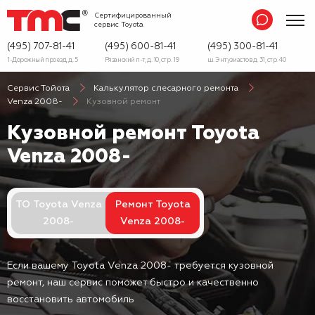
Сертифицированный
сервис
Toyota
(495) 707-81-41
(495) 600-81-41
(495) 300-81-41
1-Дорожный проезд, д. 5
Рязанский п-т, д. 10, стр. 19
ш. Энтузиастов д. 31, стр. 40
Сервис Тойота
Калькулятор слесарного ремонта
Venza 2008-
Кузовной ремонт
Кузовной ремонт Toyota
Venza 2008-
ТО Toyota Venza
Ремонт Toyota
2008-
Venza 2008-
Если вашему Toyota Venza 2008- требуется кузовной
ремонт, наш сервис поможет быстро и качественно
восстановить автомобиль