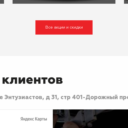
Все акции и скидки
 клиентов
 Энтузиастов, д 31, стр 40
1-Дорожный про