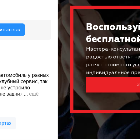
Воспользу
бесплатно
Мастера-консультан
радостью ответят н
расчет стоимости ус
индивидуальное пре
З