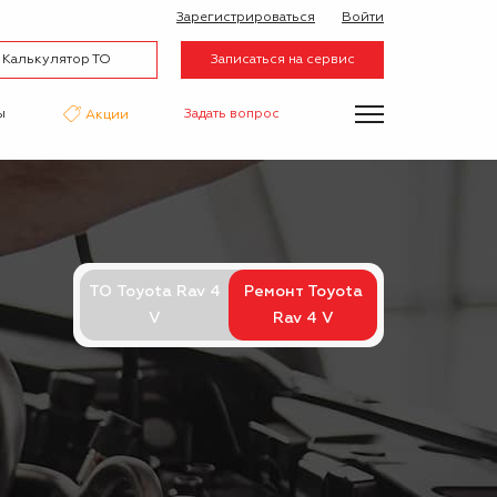
Зарегистрироваться
Войти
Калькулятор ТО
Записаться на сервис
ы
Задать вопрос
Акции
нтаж
Аквапринт
Эвакуатор
ТО Toyota Rav 4
Ремонт Toyota
V
Rav 4 V