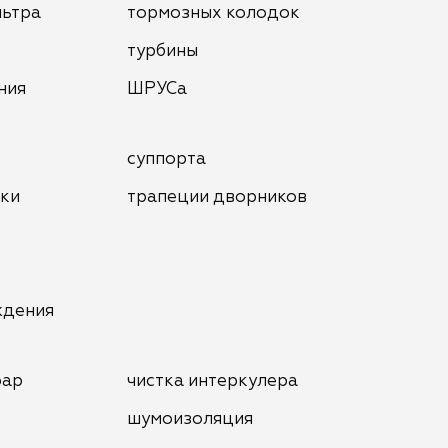
льтра
тормозных колодок
турбины
ния
ШРУСа
суппорта
нки
трапеции дворников
ждения
фар
чистка интеркулера
шумоизоляция