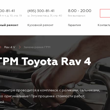
8:00 - 20:00
600-81-41
(495) 300-81-41
п-т, д. 10, стр. 19
ш. Энтузиастов д. 31, стр. 40
без выходных
ный ремонт
Кузовной ремонт
Гарантия
Контакт
тика
Сход-развал
Автострахование
Шиномо
Rav 4 V
Замена ремня ГРМ
-ответ
Корпоративным
Бонусная
клиентам
программа
ГРМ Toyota Rav 4
Вакансии
Отзывы
ехцентре проводится в комплексе с роликами, сальниками,
ко оригинальные! При проценке стоимости работ,
ей.