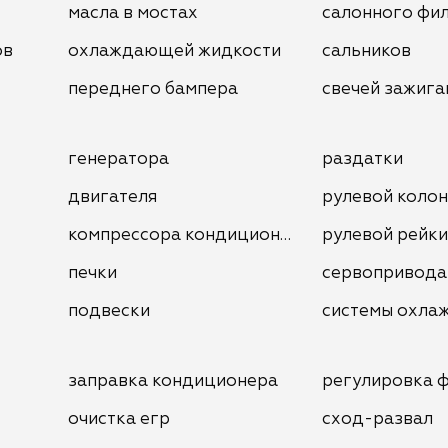
масла в мостах
салонного фи
ов
охлаждающей жидкости
сальников
переднего бампера
свечей зажига
генератора
раздатки
двигателя
рулевой коло
компрессора кондиционера
рулевой рейки
печки
сервопривода
подвески
системы охла
заправка кондиционера
регулировка 
очистка егр
сход-развал