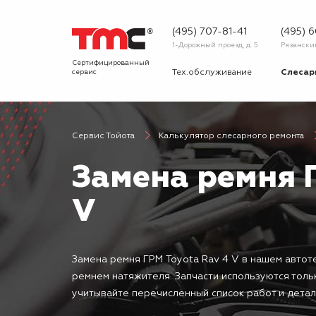
(495) 707-81-41
(495) 
1-Дорожный проезд, д. 5
Рязанский 
Сертифицированный
сервис
Тех.обслуживание
Слесар
Запчасти
Диагнос
Сервис Тойота
Калькулятор слесарного ремонта
О сервисе
Вопрос
Замена ремня 
Новости
Галерея
V
Замена ремня ГРМ Toyota Rav 4 V в нашем автот
ремнем натяжителя. Запчасти используются толь
учитывайте перечисленный список работ и детал