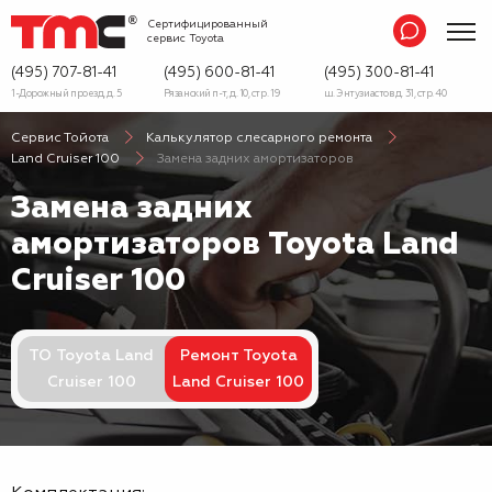
Сертифицированный
сервис
Toyota
(495) 707-81-41
(495) 600-81-41
(495) 300-81-41
1-Дорожный проезд, д. 5
Рязанский п-т, д. 10, стр. 19
ш. Энтузиастов д. 31, стр. 40
Сервис Тойота
Калькулятор слесарного ремонта
Land Cruiser 100
Замена задних амортизаторов
Замена задних
амортизаторов Toyota Land
Cruiser 100
ТО Toyota Land
Ремонт Toyota
Cruiser 100
Land Cruiser 100