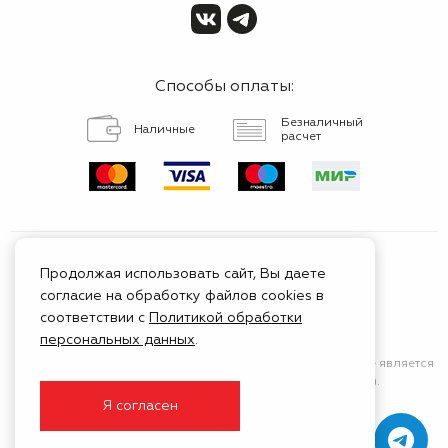
Способы оплаты:
Безналичный
Наличные
расчет
Продолжая использовать сайт, Вы даете
согласие на обработку файлов cookies в
Сертифицированный
соответствии с
Политикой обработки
сервис
персональных данных
.
Сайт носит исключительно информационный характер
и не является
публичной афертой (положения Статьи 437 ГК РФ).
Я согласен
© 1999 - 2026 ГК Тойота Моторс Клуб