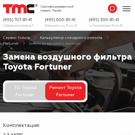
Сертифицированный
сервис
Toyota
(495) 707-81-41
(495) 600-81-41
(495) 300-81-41
1-Дорожный проезд, д. 5
Рязанский п-т, д. 10, стр. 19
ш. Энтузиастов д. 31, стр. 40
Сервис Тойота
Калькулятор слесарного ремонта
Fortuner
Замена воздушного фильтра
Замена воздушного фильтра
Toyota Fortuner
ТО Toyota
Ремонт Toyota
Fortuner
Fortuner
Комплектация: