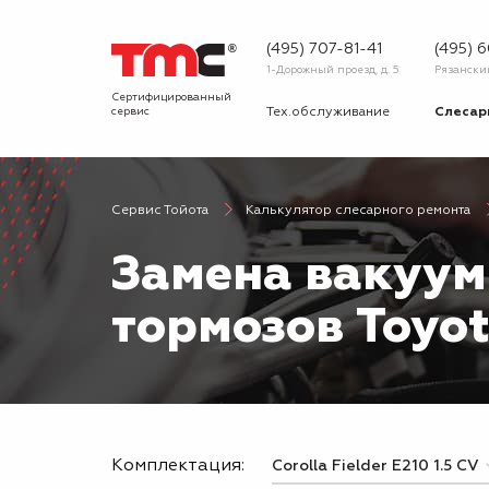
(495) 707-81-41
(495) 
1-Дорожный проезд, д. 5
Рязанский 
Сертифицированный
сервис
Тех.обслуживание
Слесар
Запчасти
Диагнос
Сервис Тойота
Калькулятор слесарного ремонта
О сервисе
Вопрос
Замена вакуум
Новости
Галерея
тормозов Toyot
Комплектация: