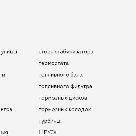
тупицы
стоек стабилизатора
термостата
ги
топливного бака
топливного фильтра
тормозных дисков
льтра
тормозных колодок
турбины
ния
ШРУСа