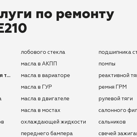
луги по ремонту
E210
лобового стекла
подшипника с
масла в АКПП
помпы
я тормозов
масла в вариаторе
реактивной тя
масла в ГУР
ремня ГРМ
а
масла в двигателе
рулевой тяги
масла в мостах
салонного фи
ов
охлаждающей жидкости
сальников
переднего бампера
свечей зажига