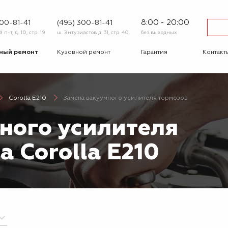
8:00 - 20:00
600-81-41
(495) 300-81-41
п-т, д. 10, стр. 19
ш. Энтузиастов д. 31, стр. 40
без выходных
ный ремонт
Кузовной ремонт
Гарантия
Контакт
тика
Сход-развал
Автострахование
Шиномо
Corolla E210
Замена вакуумного усилителя тормозов
-ответ
Корпоративным
Бонусная
клиентам
программа
ного усилителя
Вакансии
Отзывы
a Corolla E210