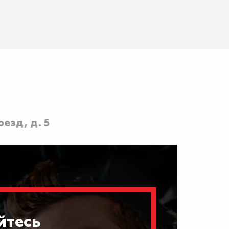
езд, д. 5
йтесь