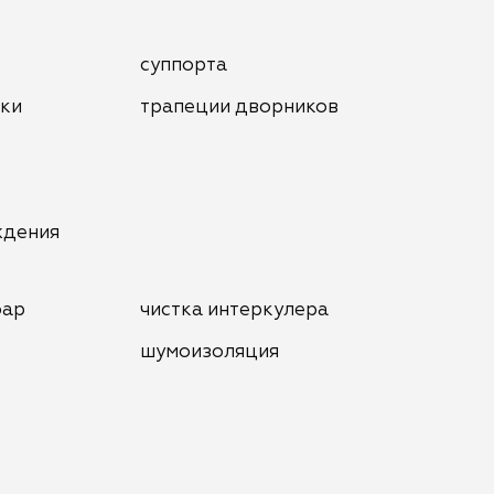
суппорта
нки
трапеции дворников
ждения
фар
чистка интеркулера
шумоизоляция