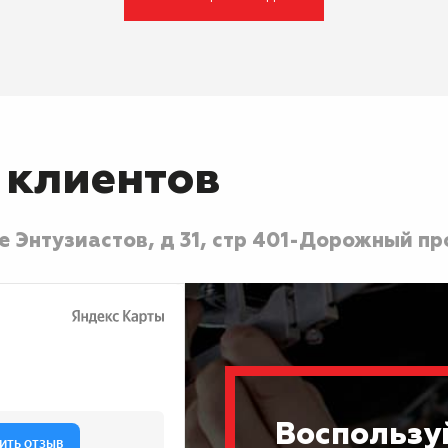
 клиентов
 Энтузиастов, д 31, стр 40
1-Дорожный про
Воспользу