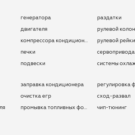
генератора
раздатки
двигателя
рулевой коло
компрессора кондиционера
рулевой рейки
печки
сервопривода
подвески
системы охла
заправка кондиционера
регулировка 
очистка егр
сход-развал
ля
промывка топливных форсунок
чип-тюнинг