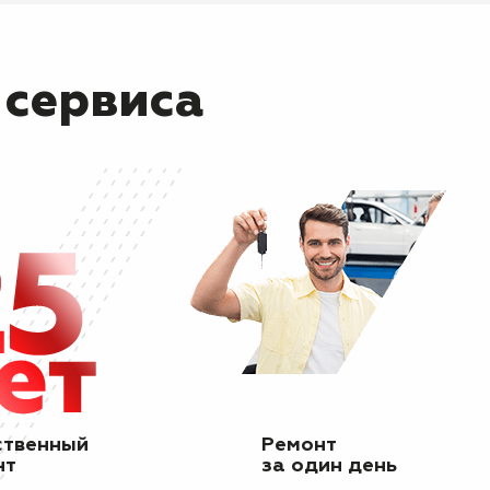
 сервиса
ственный
Ремонт
нт
за один день