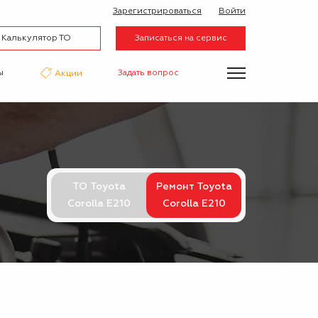
Зарегистрироваться
Войти
Калькулятор ТО
Записаться на сервис
ы
Задать вопрос
Акции
нтаж
Аквапринт
Эвакуатор
ТО Toyota
Ремонт Toyota
Corolla E210
Corolla E210