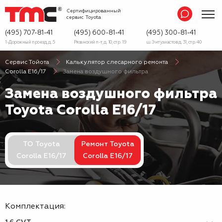
Сертифицированный
сервис
Toyota
(495) 707-81-41
(495) 600-81-41
(495) 300-81-41
1-Дорожный проезд, д. 5
Рязанский п-т, д. 10, стр. 19
ш. Энтузиастов д. 31, стр. 40
Сервис Тойота
Калькулятор слесарного ремонта
Corolla E16/17
Замена воздушного фильтра
Замена воздушного фильтра
Toyota Corolla E16/17
ТО Toyota
Ремонт Toyota
Corolla E16/17
Corolla E16/17
Комплектация: