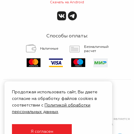
Скачать на Android
Способы оплаты:
Безналичный
Наличные
расчет
Продолжая использовать сайт, Вы даете
согласие на обработку файлов cookies в
Сертифицированный
соответствии с
Политикой обработки
сервис
персональных данных
.
Сайт носит исключительно информационный характер
и не является
публичной афертой (положения Статьи 437 ГК РФ).
Я согласен
© 1999 - 2026 ГК Тойота Моторс Клуб