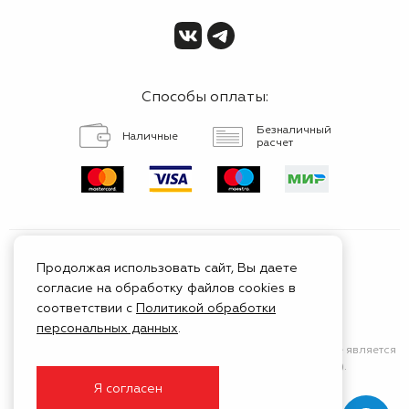
Способы оплаты:
Безналичный
Наличные
расчет
Продолжая использовать сайт, Вы даете
согласие на обработку файлов cookies в
Сертифицированный
соответствии с
Политикой обработки
сервис
персональных данных
.
Сайт носит исключительно информационный характер
и не является
публичной афертой (положения Статьи 437 ГК РФ).
Я согласен
© 1999 - 2026 ГК Тойота Моторс Клуб