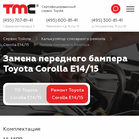
Сертифицированный
сервис
Toyota
(495) 707-81-41
(495) 600-81-41
(495) 300-81-41
1-Дорожный проезд, д. 5
Рязанский п-т, д. 10, стр. 19
ш. Энтузиастов д. 31, стр. 40
Сервис Тойота
Калькулятор слесарного ремонта
Corolla E14/15
Замена переднего бампера
Замена переднего бампера
Toyota Corolla E14/15
ТО Toyota
Ремонт Toyota
Corolla E14/15
Corolla E14/15
Комплектация: